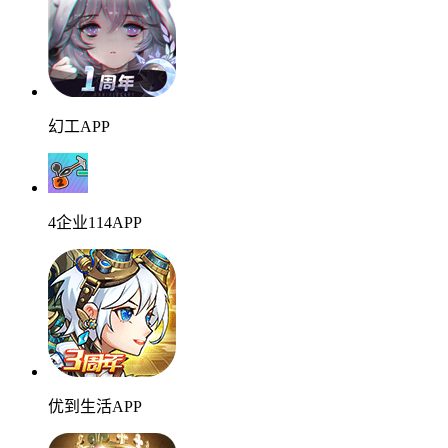
幻工APP
4企业114APP
优到生活APP