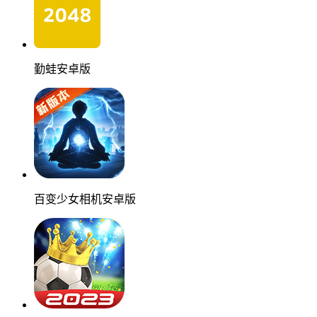
勤蛙安卓版
百变少女相机安卓版