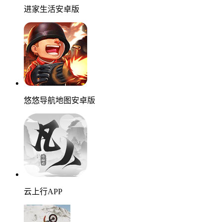
进家生活安卓版
悠悠导航地图安卓版
云上行APP