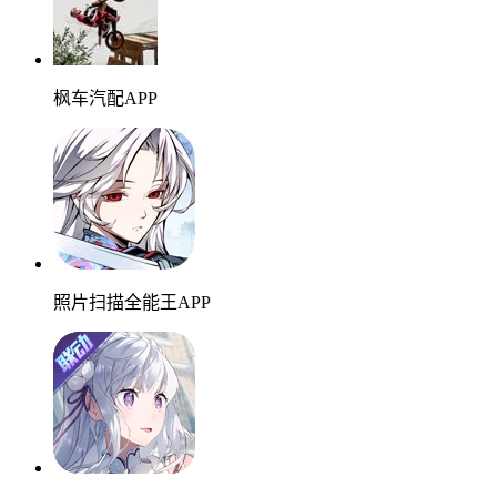
枫车汽配APP
照片扫描全能王APP