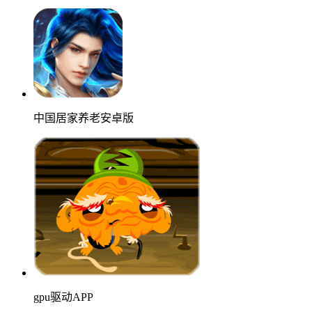
中国居家养老安卓版
gpu驱动APP