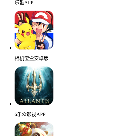
乐酷APP
相机宝盒安卓版
6乐众影视APP