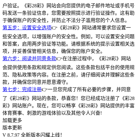
户验证。《彩28彩》网站会向您提供的电子邮件地址或手机号
码发送一条验证信息，您需要按照提示进行验证操作。这有助
于确保账户的安全性，并防止不法分子滥用您的个人信息。
第五步：设置安全选项
👉《彩28彩》网站通常要求您设置一
些安全选项，以增强账户的安全性。例如，可以设置安全问题
和答案，启用两步验证等功能。请根据系统的提示设置相关选
项，并妥善保管相关信息，确保您的账户安全。
第六步：阅读并同意条款
👉在注册过程中，《彩28彩》网站
会提供使用条款和规定供您阅读。这些条款包括平台的使用规
范、隐私政策等内容。在注册之前，请仔细阅读并理解这些条
款，并确保您同意并愿意遵守。
第七步：完成注册
👉一旦您完成了所有必要的步骤，并同意
了《彩28彩》网站的条款，恭喜您！您已经成功注册了《彩28
彩》网站账户。现在，您可以畅享《彩28彩》网站提供的丰富
体育赛事、刺激的游戏体验以及其他令人兴奋!
加载更多
版本更新
V 8.7.97 全新版本闪耀上线！