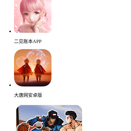
二见账本APP
大唐网安卓版