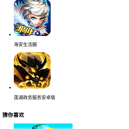
海安生活圈
莲湖政务服务安卓版
猜你喜欢