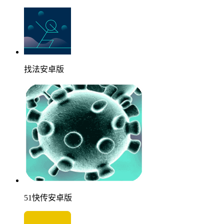
找法安卓版
51快传安卓版