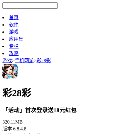
首页
软件
游戏
应用集
专栏
攻略
游戏
>
手机网游
>
彩28彩
彩28彩
「活动」首次登录送18元红包
320.11MB
版本 6.8.4.8