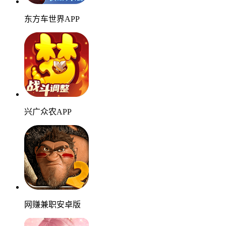
东方车世界APP
兴广众农APP
网赚兼职安卓版