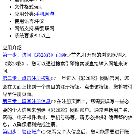
文件格式:
apk
应用分类:
手机网游
使用语言:
中文
网络支持:
需要联网
系统要求:
9.1以上
应用介绍
第一步：访问《彩28彩》官网
👉首先,打开您的浏览器,输入
《彩28彩》。您可以通过搜索引擎搜索或直接输入网址来访
问.
第二步：点击注册按钮
👉一旦进入《彩28彩》网站官网，您
会在页面上找到一个醒目的注册按钮。点击该按钮，您将被引
导至注册页面。
第三步：填写注册信息
👉在注册页面上，您需要填写一些必
要的个人信息来创建《彩28彩》网站账户。通常包括用户名、
密码、电子邮件地址、手机号码等。请务必提供准确完整的信
息，以确保顺利完成注册。
第四步：验证账户
👉填写完个人信息后，您可能需要进行账