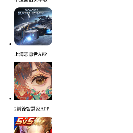
上海志愿者APP
2前锋智慧家APP