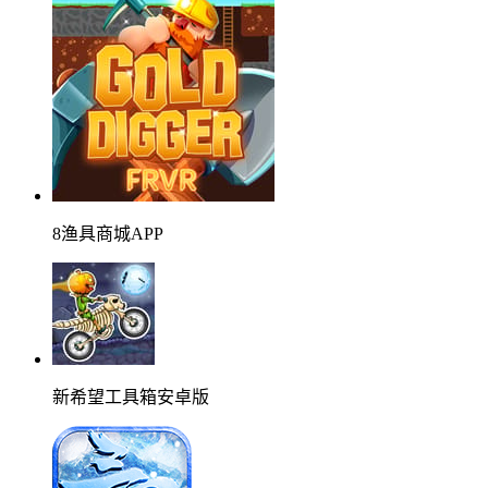
8渔具商城APP
新希望工具箱安卓版