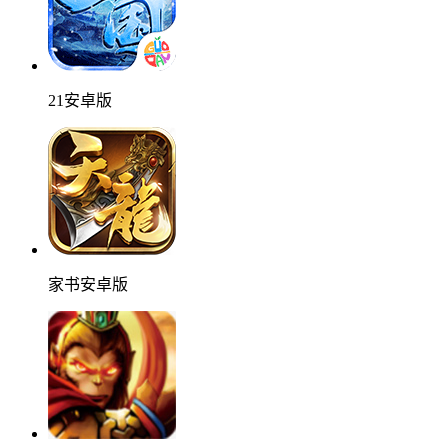
21安卓版
家书安卓版