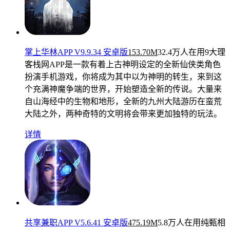
掌上华林APP V9.9.34 安卓版
153.70M
32.4万人在用
9大理
客栈网APP是一款有着上古神明设定的全新仙侠类角色
扮演手机游戏，你将成为其中以为神明的转生，来到这
个充满神魔争端的世界，开始塑造全新的传说。大量来
自山海经中的生物和地形，全新的九州大陆游历在蛮荒
大陆之外，两种奇特的文明将会带来更加独特的玩法。
详情
共享兼职APP V5.6.41 安卓版
475.19M
5.8万人在用
纯甄相