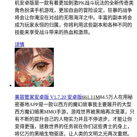
机安卓版是一款有着更加刺激PK战斗玩法的全新传奇类
角色扮演手机游戏，更加自由的冒险设定，狂暴的战争
将会让你淹没在对战的无限海洋之中。丰富的副本将会
成为玩家永恒的归属，你将利用这些副本和各种不同的
技能来享受战斗带来的热血和激昂。
详情
美容管家安卓版 V1.7.20 安卓版
661.11M
84.5万人在用
秘
密基地APP是一款以西方的魔幻故事我主要展开的大型
西方魔幻暗黑MMO手游，游戏世界被黑暗再次笼罩，只
有不断的提升自己的人物实力并且不停进步，才能让你
变得更强，拯救世界的任务就在你们这些勇士的身上，
将亿万的黑暗生物驱逐，让人类的文明之光再次重燃。