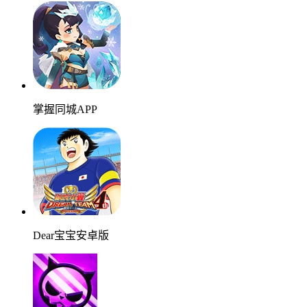
掌握同城APP
Dear宝宝安卓版