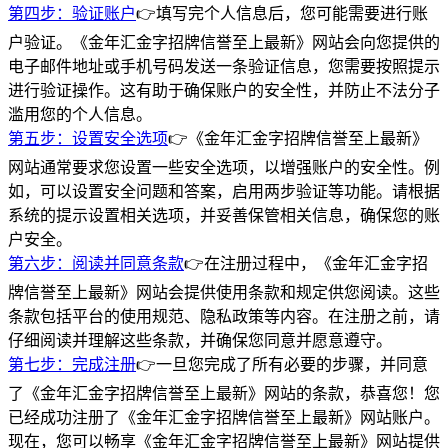
第四步：验证账户
👉填写完个人信息后，您可能需要进行账
户验证。《金年汇金字招牌信誉至上最新》网站会向您提供的
电子邮件地址或手机号码发送一条验证信息，您需要按照提示
进行验证操作。这有助于确保账户的安全性，并防止不法分子
滥用您的个人信息。
第五步：设置安全选项
👉《金年汇金字招牌信誉至上最新》
网站通常要求您设置一些安全选项，以增强账户的安全性。例
如，可以设置安全问题和答案，启用两步验证等功能。请根据
系统的提示设置相关选项，并妥善保管相关信息，确保您的账
户安全。
第六步：阅读并同意条款
👉在注册过程中，《金年汇金字招
牌信誉至上最新》网站会提供使用条款和规定供您阅读。这些
条款包括平台的使用规范、隐私政策等内容。在注册之前，请
仔细阅读并理解这些条款，并确保您同意并愿意遵守。
第七步：完成注册
👉一旦您完成了所有必要的步骤，并同意
了《金年汇金字招牌信誉至上最新》网站的条款，恭喜您！您
已经成功注册了《金年汇金字招牌信誉至上最新》网站账户。
现在，您可以畅享《金年汇金字招牌信誉至上最新》网站提供