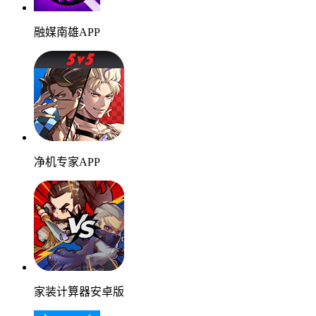
融媒南雄APP
净机专家APP
家装计算器安卓版