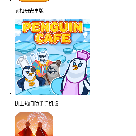
萌相册安卓版
快上热门助手手机版