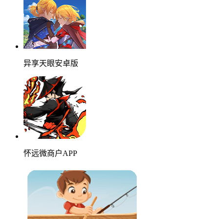
异享天眼安卓版
怀远微商户APP