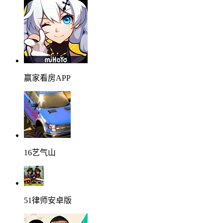
赢家看房APP
16艺气山
51律师安卓版