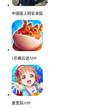
中国丽人网安卓版
1乐橘云途APP
姜葱蒜APP