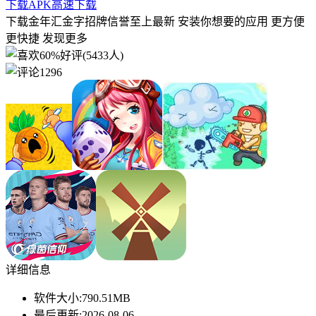
下载APK
高速下载
下载金年汇金字招牌信誉至上最新 安装你想要的应用 更方便
更快捷 发现更多
60%好评(5433人)
1296
详细信息
软件大小:
790.51MB
最后更新:
2026-08-06