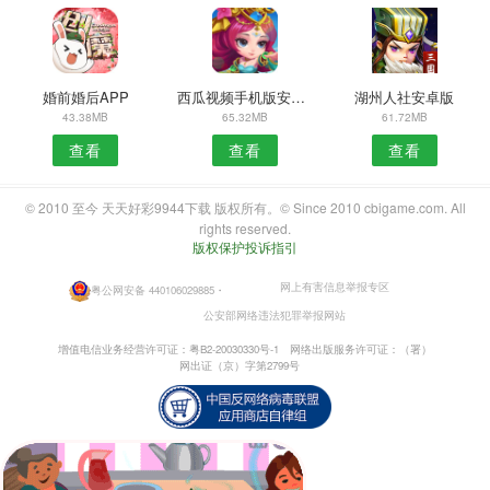
婚前婚后APP
西瓜视频手机版安卓版
湖州人社安卓版
43.38MB
65.32MB
61.72MB
查看
查看
查看
© 2010 至今 天天好彩9944下载 版权所有。© Since 2010 cbigame.com. All
rights reserved.
版权保护投诉指引
网上有害信息举报专区
粤公网安备 440106029885
・
公安部网络违法犯罪举报网站
增值电信业务经营许可证：粤B2-20030330号-1
网络出版服务许可证：（署）
网出证（京）字第2799号