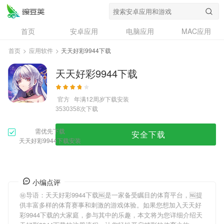
首页
安卓应用
电脑应用
MAC应用
资讯
专题
设计奖
创意应用
首页
>
应用软件
>
天天好彩9944下载
问答
天天好彩9944下载
官方
年满12周岁
下载安装
次下载
3530358
需优先下载
安全下载
天天好彩9944下载安装
小编点评
㊙导语：
天天好彩9944下载
🆖是一家备受瞩目的体育平台，🆖提
供丰富多样的体育赛事和刺激的游戏体验。如果您想加入
天天好
彩9944下载
的大家庭，参与其中的乐趣，本文将为您详细介绍
天