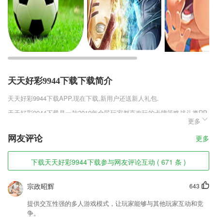
天天好彩9944下载下载简介
天天好彩9944下载
APP,现在下载,新用户还送新人礼包.
天天好彩9944下载是一款2019年全民玩家都喜欢玩的卡牌策略战斗类RP
更多
G手机游戏，游戏采用大量的魔幻元素融入其中，跌宕起伏的剧情故事，
多种族之间的纷乱战争，惊险刺激的回合制对战，带领玩家进入不一样的
网友评论
更多
魔幻世界，喜欢部落战魂QQ微信登录版v2.9.7这款游戏的玩家千万不要
错过，快来趣趣手游网下载体验吧。
下载天天好彩9944下载参与网友评论互动 ( 671 条 )
天天好彩9944下载软件特色
1,绑定手机号：快件状态持续推送。
宗政昭辉
643
2,【AI智能学】
提供交互性强的多人游戏模式，让玩家能够与其他玩家互动和竞
3,智慧研训
争。