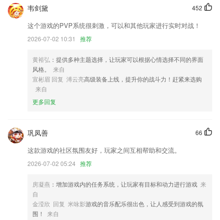
修复优化已知bug。
韦剑黛
452
优化预订流程细节，修复bug
这个游戏的PVP系统很刺激，可以和其他玩家进行实时对战！
所有接口请求方式修改为https
2026-07-02 10:31
推荐
专业顾问在线一对一回复，高效便捷。
黄裕弘
：提供多种主题选择，让玩家可以根据心情选择不同的界面
定时发送支持时区换算，您可以直接选择收件人的时区设置时间，换算为
风格。
来自
对应的本地时间
宣彬眉 回复 溥云亮
高级装备上线，提升你的战斗力！赶紧来选购
来自
新功能开放
更多回复
联系我们
以上就是天天好彩9944下载的介绍，如果您喜欢这款软件，您可以到应
用商店进行打分评论，说出您的使用经历，以帮助我们更好的对产品进行
巩凤善
66
优化修改。
这款游戏的社区氛围友好，玩家之间互相帮助和交流。
2026-07-02 05:24
推荐
房凝燕
：增加游戏内的任务系统，让玩家有目标和动力进行游戏
来
自
金滢欣 回复 米咏影
游戏的音乐配乐很出色，让人感受到游戏的氛
围！
来自