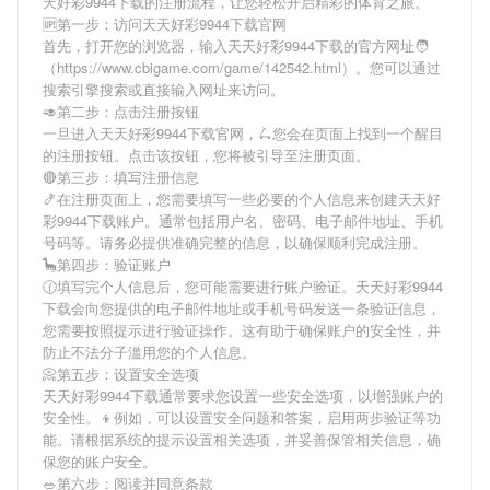
天好彩9944下载
的注册流程，让您轻松开启精彩的体育之旅。
🆙第一步：访问天天好彩9944下载官网
首先，打开您的浏览器，输入
天天好彩9944下载
的官方网址🧑
（https://www.cbigame.com/game/142542.html）。您可以通过
搜索引擎搜索或直接输入网址来访问。
🥑第二步：点击注册按钮
一旦进入
天天好彩9944下载
官网，🛴您会在页面上找到一个醒目
的注册按钮。点击该按钮，您将被引导至注册页面。
🔴第三步：填写注册信息
🍤在注册页面上，您需要填写一些必要的个人信息来创建
天天好
彩9944下载
账户。通常包括用户名、密码、电子邮件地址、手机
号码等。请务必提供准确完整的信息，以确保顺利完成注册。
🦕第四步：验证账户
🕜填写完个人信息后，您可能需要进行账户验证。
天天好彩9944
下载
会向您提供的电子邮件地址或手机号码发送一条验证信息，
您需要按照提示进行验证操作。这有助于确保账户的安全性，并
防止不法分子滥用您的个人信息。
📀第五步：设置安全选项
天天好彩9944下载
通常要求您设置一些安全选项，以增强账户的
安全性。👦例如，可以设置安全问题和答案，启用两步验证等功
能。请根据系统的提示设置相关选项，并妥善保管相关信息，确
保您的账户安全。
🥗第六步：阅读并同意条款