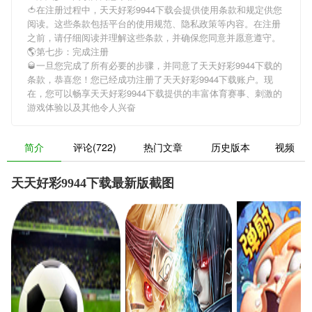
🍅在注册过程中，
天天好彩9944下载
会提供使用条款和规定供您
阅读。这些条款包括平台的使用规范、隐私政策等内容。在注册
之前，请仔细阅读并理解这些条款，并确保您同意并愿意遵守。
🌎第七步：完成注册
🥃一旦您完成了所有必要的步骤，并同意了
天天好彩9944下载
的
条款，恭喜您！您已经成功注册了天天好彩9944下载账户。现
在，您可以畅享
天天好彩9944下载
提供的丰富体育赛事、刺激的
游戏体验以及其他令人兴奋
简介
评论(722)
热门文章
历史版本
视频
天天好彩9944下载最新版截图