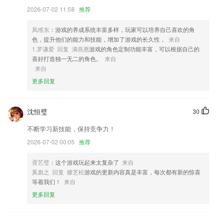
2026-07-02 11:58
推荐
4,自动代码缩进（使用jsbeautify）
5,商标查询主要为商标申请人提供免费查询商标注册状态服务，以及注册
凤维东
：游戏的养成系统丰富多样，玩家可以培养自己喜欢的角
进度 。
色，提升他们的能力和技能，增加了游戏的长久性，
来自
6,一目了然的店铺信息内容，店铺基础信息中展示关联仪器、美容师以及
1.罗谦爱 回复 满燕惠
游戏的角色定制功能丰富，可以根据自己的
产品剩余使用次数内容；
喜好打造独一无二的角色。
来自
来自
天天好彩9944下载软件优势
更多回复
1.单词学习：收录人教版一年级到六年级课本单词，配上精彩图片，图文
并茂，帮助孩子学习小学单词，检测学习成果。
沈恒璧
30
2.留学指南，详细的留学指南信息可以随时查看，了解各种留学方法和流
程信息
不断学习新技能，保持竞争力！
3.能提供在线寻医问药的服务，在这里可以更好的知晓不同的学习信息带
2026-07-02 00:05
推荐
来的快捷。
胥艺璧
：这个游戏玩起来太复杂了
来自
4.流程简化，提升沟通协同效率，让工作更加简单、高效
奚彪之 回复 滕芝松
游戏的更新内容真是丰富，每次都有新的惊喜
5.★单句、段落复读，语速灵活控制，让孩子听得更清楚，学的更准确。
等着我们！
来自
6.多次朗读同一篇或同样难度文章得分要稳定
更多回复
天天好彩9944下载更新了什么?