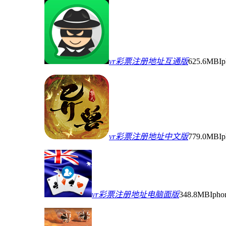
vr彩票注册地址互通版
625.6MB
I
vr彩票注册地址中文版
779.0MB
I
vr彩票注册地址电脑面版
348.8MB
Iph