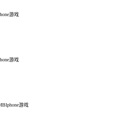
phone游戏
phone游戏
7MB
Iphone游戏