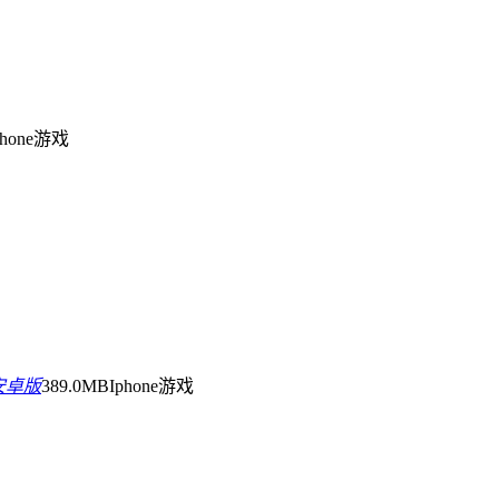
phone游戏
安卓版
389.0MB
Iphone游戏