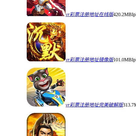
vr彩票注册地址在线版
420.2MB
I
vr彩票注册地址镜像版
101.0MB
I
vr彩票注册地址完美破解版
313.