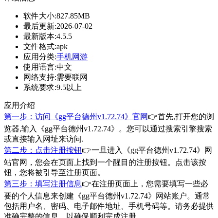
软件大小:
827.85MB
最后更新:
2026-07-02
最新版本:
4.5.5
文件格式:
apk
应用分类:
手机网游
使用语言:
中文
网络支持:
需要联网
系统要求:
9.5以上
应用介绍
第一步：访问《gg平台德州v1.72.74》官网
👉首先,打开您的浏
览器,输入《gg平台德州v1.72.74》。您可以通过搜索引擎搜索
或直接输入网址来访问.
第二步：点击注册按钮
👉一旦进入《gg平台德州v1.72.74》网
站官网，您会在页面上找到一个醒目的注册按钮。点击该按
钮，您将被引导至注册页面。
第三步：填写注册信息
👉在注册页面上，您需要填写一些必
要的个人信息来创建《gg平台德州v1.72.74》网站账户。通常
包括用户名、密码、电子邮件地址、手机号码等。请务必提供
准确完整的信息，以确保顺利完成注册。