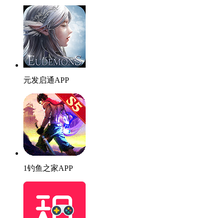
元发启通APP
1钓鱼之家APP