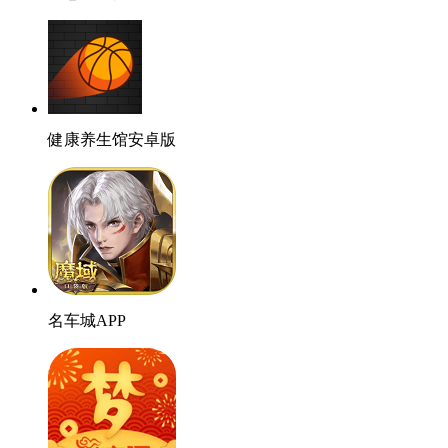
健康养生馆安卓版
名车城APP