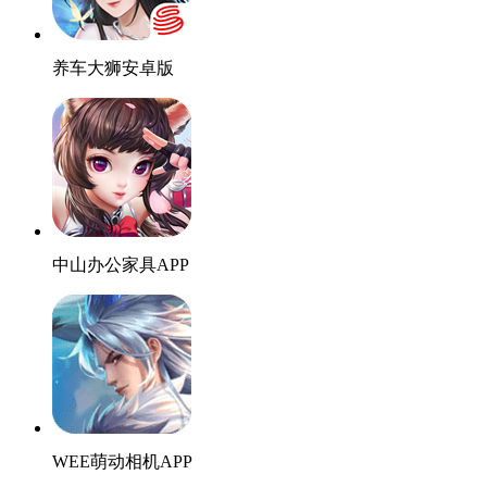
养车大狮安卓版
中山办公家具APP
WEE萌动相机APP