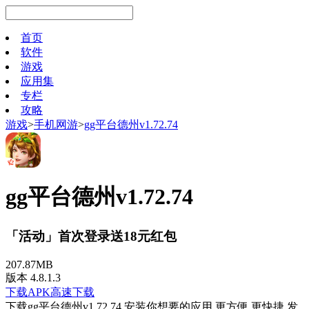
首页
软件
游戏
应用集
专栏
攻略
游戏
>
手机网游
>
gg平台德州v1.72.74
gg平台德州v1.72.74
「活动」首次登录送18元红包
207.87MB
版本 4.8.1.3
下载APK
高速下载
下载gg平台德州v1.72.74 安装你想要的应用 更方便 更快捷 发