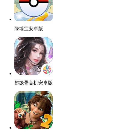
绿墙宝安卓版
超级录音机安卓版