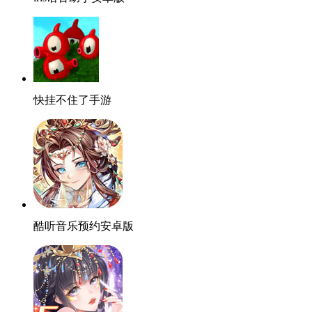
快挂不住了手游
酷听音乐预约安卓版