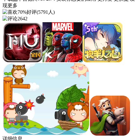
现更多
70%好评(5791人)
2642
详细信息