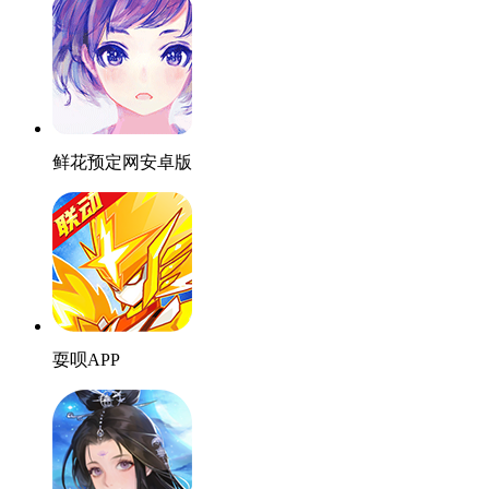
鲜花预定网安卓版
耍呗APP