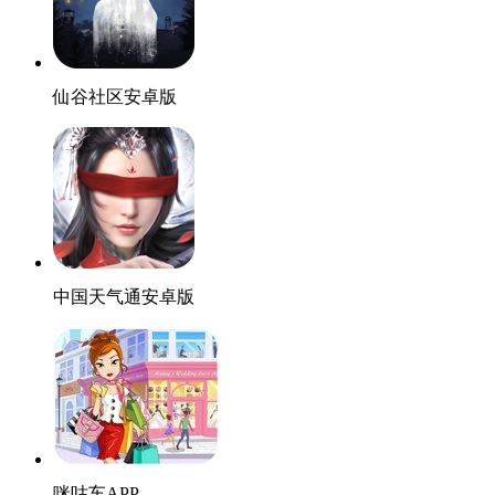
仙谷社区安卓版
中国天气通安卓版
咪咕车APP