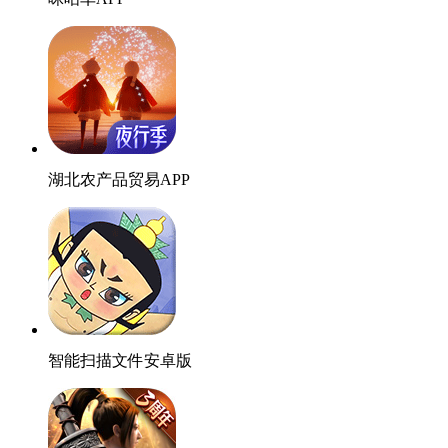
湖北农产品贸易APP
智能扫描文件安卓版