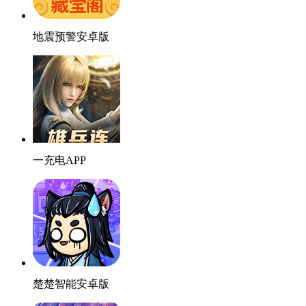
地震预警安卓版
一充电APP
楚楚智能安卓版