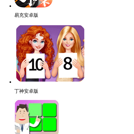
易充安卓版
丁神安卓版