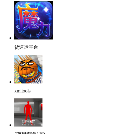
货速运平台
xmitools