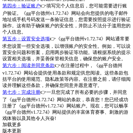
第四步：验证账户
👉填写完个人信息后，您可能需要进行账
户验证。《gg平台德州v1.72.74》网站会向您提供的电子邮件
地址或手机号码发送一条验证信息，您需要按照提示进行验证
操作。这有助于确保账户的安全性，并防止不法分子滥用您的
个人信息。
第五步：设置安全选项
👉《gg平台德州v1.72.74》网站通常要
求您设置一些安全选项，以增强账户的安全性。例如，可以设
置安全问题和答案，启用两步验证等功能。请根据系统的提示
设置相关选项，并妥善保管相关信息，确保您的账户安全。
第六步：阅读并同意条款
👉在注册过程中，《gg平台德州
v1.72.74》网站会提供使用条款和规定供您阅读。这些条款包
括平台的使用规范、隐私政策等内容。在注册之前，请仔细阅
读并理解这些条款，并确保您同意并愿意遵守。
第七步：完成注册
👉一旦您完成了所有必要的步骤，并同意
了《gg平台德州v1.72.74》网站的条款，恭喜您！您已经成功
注册了《gg平台德州v1.72.74》网站账户。现在，您可以畅享
《gg平台德州v1.72.74》网站提供的丰富体育赛事、刺激的游
戏体验以及其他令人兴奋!
加载更多
版本更新