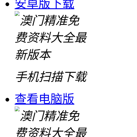
安卓版下载
手机扫描下载
查看电脑版