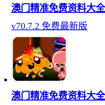
澳门精准免费资料大全
v70.7.2 免费最新版
澳门精准免费资料大全