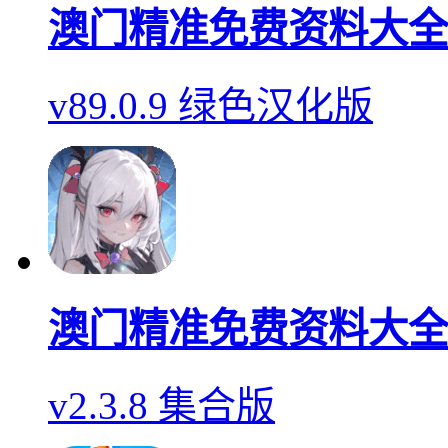
澳门精准免费资料大全
v89.0.9 绿色汉化版
澳门精准免费资料大全
v2.3.8 集合版