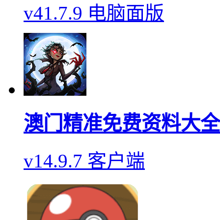
v41.7.9 电脑面版
澳门精准免费资料大全
v14.9.7 客户端