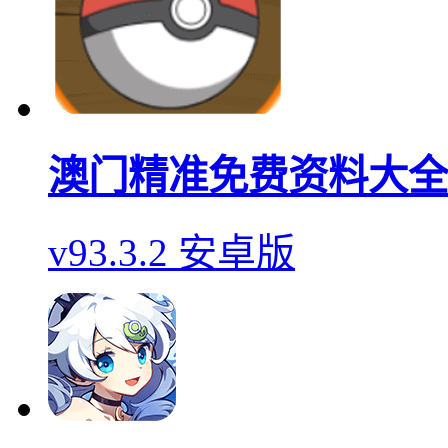
澳门精准免费资料大全
v93.3.2 安卓版