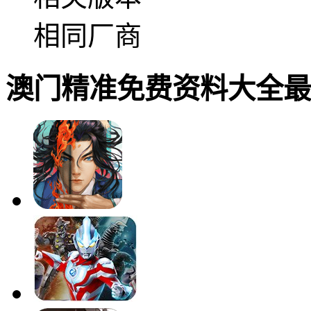
相同厂商
澳门精准免费资料大全最