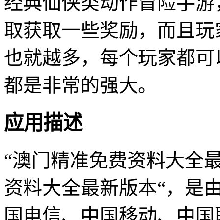
经典仙侠类动作冒险手游
取获取一些奖励，而且玩
也就越多，每个玩家都可
都是非常的强大。
应用描述
“澳门精准免费资料大全最
资料大全最新版本“，是
国电信、中国移动、中国