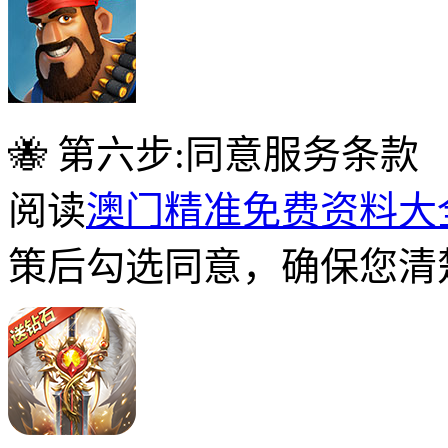
🐝 第六步:同意服务条款
阅读
澳门精准免费资料大
策后勾选同意，确保您清