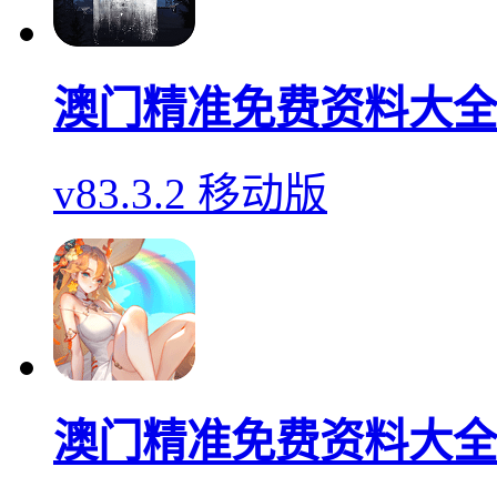
澳门精准免费资料大全
v83.3.2 移动版
澳门精准免费资料大全