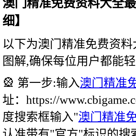
澳门精准免费资料大全最
细】
以下为澳门精准免费资料
图解,确保每位用户都能轻
🎡 第一步:输入
澳门精准
址：https://www.cbigame
度搜索框输入"
澳门精准
认准带有"官方"标识的搜