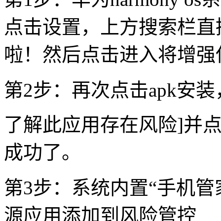
点击设置，上方搜索栏直
啦！然后点击进入将增强
第2步：再次点击apk安装
了解此应用存在风险]并点
成功了。
第3步：系统内置“手机管
源应用添加到风险管控