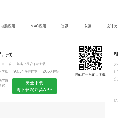
电脑应用
MAC应用
资讯
专题
设计奖
皇冠
官方
年满16周岁
下载安装
大
次下载
93.34%
好评率
206
人评论
时
扫码打开当前页下载
分
先下载
安全下载
皇冠
需下载豌豆荚APP
T