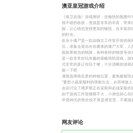
澳亚皇冠游戏介绍
《保卫农场》游戏测评：在愉快的氛围中
很不错的收获，资源是非常的丰富，带来
园，让心情也变得更加的愉悦，在丰富的
的时光。
欢乐斗僵尸是一款由独立工作室开发的画
伍，准备去迎击向你袭来的僵尸大军，人
面效果相当的精致，各种各样的物资等你
是一款非常好玩有趣的策略塔防游戏，游
式非常的多让你玩个够，十分清晰的游戏
验一下吧
谨慎选择南瓜君的种植位置，避免被摧毁
*要把小蔬菜顺利的弹射出去，从而将敌
会议讨论了俄罗斯正在采取和必须采取的
由于游戏工作室规模不大，小弟也担心后
毕竟99元的售价也不算是便宜货，不着急
网友评论