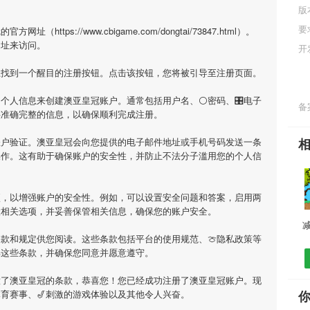
版
要
tps://www.cbigame.com/dongtai/73847.html）。
网址来访问。
开
上找到一个醒目的注册按钮。点击该按钮，您将被引导至注册页面。
个人信息来创建澳亚皇冠账户。通常包括用户名、⚪密码、🎛电子
备案
供准确完整的信息，以确保顺利完成注册。
账户验证。澳亚皇冠会向您提供的电子邮件地址或手机号码发送一条
操作。这有助于确保账户的安全性，并防止不法分子滥用您的个人信
项，以增强账户的安全性。例如，可以设置安全问题和答案，启用两
置相关选项，并妥善保管相关信息，确保您的账户安全。
款和规定供您阅读。这些条款包括平台的使用规范、🍈隐私政策等
解这些条款，并确保您同意并愿意遵守。
意了澳亚皇冠的条款，恭喜您！您已经成功注册了澳亚皇冠账户。现
育赛事、🎷刺激的游戏体验以及其他令人兴奋。