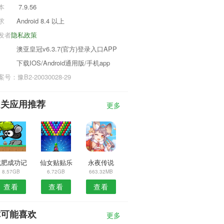
本
7.9.56
求
Android 8.4 以上
发者
隐私政策
澳亚皇冠v6.3.7(官方)登录入口APP
下载IOS/Android通用版/手机app
号：豫B2-20030028-29
相关应用推荐
更多
减肥成功记
仙女贴贴乐
永夜传说
8.57GB
6.72GB
663.32MB
查看
查看
查看
你可能喜欢
更多