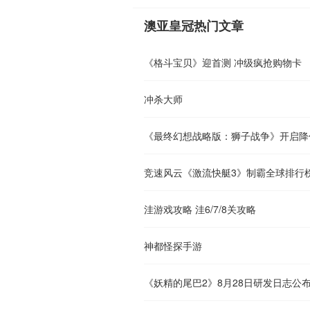
澳亚皇冠热门文章
《格斗宝贝》迎首测 冲级疯抢购物卡
冲杀大师
《最终幻想战略版：狮子战争》开启降
竞速风云《激流快艇3》制霸全球排行
洼游戏攻略 洼6/7/8关攻略
神都怪探手游
《妖精的尾巴2》8月28日研发日志公