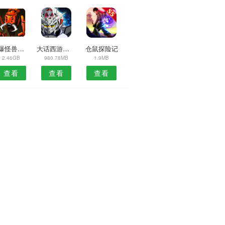
打爆怪兽官网最新版
大话西游手游免费服
仓鼠探险记
2.46GB
980.78MB
1.9MB
查看
查看
查看