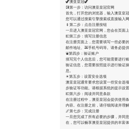
🦖澳亚皇冠🦖
💽第一步：访问澳亚皇冠官网
首先，打开您的浏览器，输入澳亚皇冠的官方网址（ht
您可以通过搜索引擎搜索或直接输入
🍢第二步：点击注册按钮
一旦进入澳亚皇冠官网，您会在页面
💵第三步：填写注册信息
在注册页面上，您需要填写一些必要的
邮件地址、🚕手机号码等。请务必提
⛲️第四步：验证账户
填写完个人信息后，您可能需要进行
验证信息，您需要按照提示进行验证
息。
☀第五步：设置安全选项
澳亚皇冠通常要求您设置一些安全选
步验证等功能。请根据系统的提示设
💶第六步：阅读并同意条款
在注册过程中，澳亚皇冠会提供使用条
内容。在注册之前，请仔细阅读并理
🌌第七步：完成注册
一旦您完成了所有必要的步骤，并同
在，您可以畅享澳亚皇冠提供的丰富体