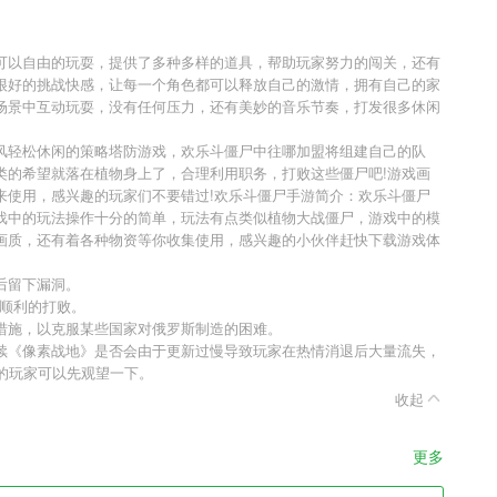
可以自由的玩耍，提供了多种多样的道具，帮助玩家努力的闯关，还有
很好的挑战快感，让每一个角色都可以释放自己的激情，拥有自己的家
场景中互动玩耍，没有任何压力，还有美妙的音乐节奏，打发很多休闲
风轻松休闲的策略塔防游戏，欢乐斗僵尸中往哪加盟将组建自己的队
类的希望就落在植物身上了，合理利用职务，打败这些僵尸吧!游戏画
来使用，感兴趣的玩家们不要错过!欢乐斗僵尸手游简介：欢乐斗僵尸
戏中的玩法操作十分的简单，玩法有点类似植物大战僵尸，游戏中的模
画质，还有着各种物资等你收集使用，感兴趣的小伙伴赶快下载游戏体
后留下漏洞。
人顺利的打败。
措施，以克服某些国家对俄罗斯制造的困难。
续《像素战地》是否会由于更新过慢导致玩家在热情消退后大量流失，
的玩家可以先观望一下。
收起
更多