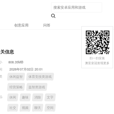
创意应用
问答
相关信息
扫一扫安装
小
808.35MB
澳亚皇冠发现更多
间
2026年07月02日 20:01
类
休闲益智
体育竞技类游戏
经营策略
益智类游戏
AG
休闲
趣味
消除
文字
社交
视频
聊天
空间