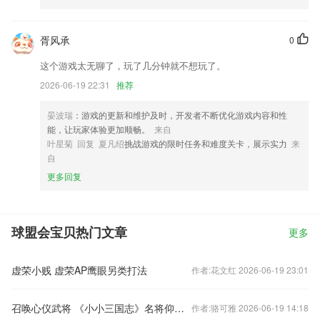
胥风承
0
这个游戏太无聊了，玩了几分钟就不想玩了。
2026-06-19 22:31
推荐
晏波瑞
：游戏的更新和维护及时，开发者不断优化游戏内容和性
能，让玩家体验更加顺畅。
来自
叶星菊 回复 夏凡绍
挑战游戏的限时任务和难度关卡，展示实力
来
自
更多回复
球盟会宝贝热门文章
更多
虚荣小贱 虚荣AP鹰眼另类打法
作者:花文红 2026-06-19 23:01
召唤心仪武将 《小小三国志》名将仰慕玩法简析
作者:骆可雅 2026-06-19 14:18