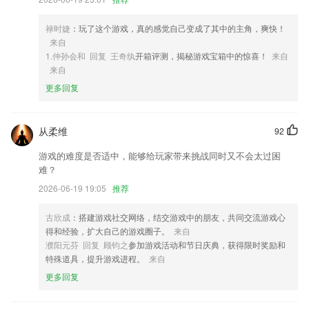
4,数万部漫画任意看：
禄时婕
：玩了这个游戏，真的感觉自己变成了其中的主角，爽快！
5,还有更多不一样功能都是可以去体验，带给用户更多优质的使用服务；
来自
6,有时候感觉脸上干干的？不如用实时温湿度计看看实时温度，了解一下
1.仲孙会和 回复 王奇纨
开箱评测，揭秘游戏宝箱中的惊喜！
来自
温度湿度，这样你才可以更好的决定是否出门。或许你觉得了解户外温度
来自
并不能代表什么，但了解舒适度完全可以为你的出行锦上添花。
更多回复
球盟会宝贝软件优势
1.每天30分钟，碎片化时间想学就学
从柔维
92
2.能够查看到所有的动物分类，便于用户查阅动物信息；
游戏的难度是否适中，能够给玩家带来挑战同时又不会太过困
难？
3.课程知识点涵盖Web安全、企业安全、Python
2026-06-19 19:05
推荐
4.·根据你的兴趣更新丰富内容，学习不再迷茫
5.拥有海量的高质量论文作品。
古欣成
：搭建游戏社交网络，结交游戏中的朋友，共同交流游戏心
得和经验，扩大自己的游戏圈子。
来自
6.有些重难点知识点直接讲解，深度剖析，帮助用户理解，课程细分为章
濮阳元芬 回复 顾钧之
参加游戏活动和节日庆典，获得限时奖励和
节课程，将学科内容分解，帮助用户更好的学习。
特殊道具，提升游戏进程。
来自
球盟会宝贝更新了什么?
更多回复
新增音频处理小工具