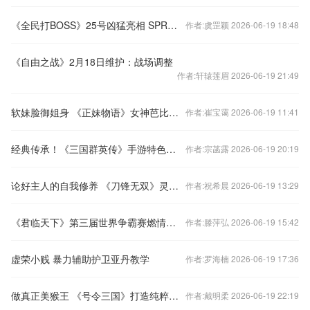
《全民打BOSS》25号凶猛亮相 SPRG手游经典再现
作者:虞罡颖 2026-06-19 18:48
《自由之战》2月18日维护：战场调整
作者:轩辕莲眉 2026-06-19 21:49
软妹脸御姐身 《正妹物语》女神芭比满分！
作者:崔宝霭 2026-06-19 11:41
经典传承！《三国群英传》手游特色系统曝光
作者:宗菡露 2026-06-19 20:19
论好主人的自我修养 《刀锋无双》灵宠乐园首曝
作者:祝希晨 2026-06-19 13:29
《君临天下》第三届世界争霸赛燃情开战
作者:滕萍弘 2026-06-19 15:42
虚荣小贱 暴力辅助护卫亚丹教学
作者:罗海楠 2026-06-19 17:36
做真正美猴王 《号令三国》打造纯粹国风策略卡牌
作者:戴明柔 2026-06-19 22:19