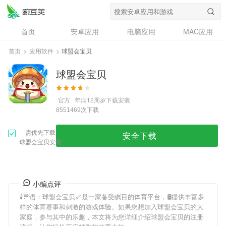
首页
安卓应用
电脑应用
MAC应用
资讯
专题
设计奖
创意应用
首页
>
应用软件
>
球盟会宝贝
问答
球盟会宝贝
官方
年满12周岁
下载安装
次下载
8551469
需优先下载
安全下载
球盟会宝贝安装
小编点评
🕯导语：
球盟会宝贝
🦴是一家备受瞩目的体育平台，🛢提供丰富多
样的体育赛事和刺激的游戏体验。如果您想加入
球盟会宝贝
的大
家庭，参与其中的乐趣，本文将为您详细介绍
球盟会宝贝
的注册