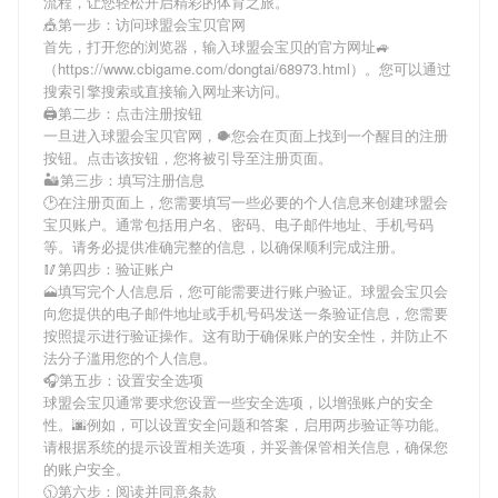
流程，让您轻松开启精彩的体育之旅。
🎪第一步：访问球盟会宝贝官网
首先，打开您的浏览器，输入
球盟会宝贝
的官方网址🚙
（https://www.cbigame.com/dongtai/68973.html）。您可以通过
搜索引擎搜索或直接输入网址来访问。
🖨第二步：点击注册按钮
一旦进入
球盟会宝贝
官网，🐡您会在页面上找到一个醒目的注册
按钮。点击该按钮，您将被引导至注册页面。
🏜第三步：填写注册信息
🕑在注册页面上，您需要填写一些必要的个人信息来创建
球盟会
宝贝
账户。通常包括用户名、密码、电子邮件地址、手机号码
等。请务必提供准确完整的信息，以确保顺利完成注册。
🥢第四步：验证账户
🗻填写完个人信息后，您可能需要进行账户验证。
球盟会宝贝
会
向您提供的电子邮件地址或手机号码发送一条验证信息，您需要
按照提示进行验证操作。这有助于确保账户的安全性，并防止不
法分子滥用您的个人信息。
🎧第五步：设置安全选项
球盟会宝贝
通常要求您设置一些安全选项，以增强账户的安全
性。🌆例如，可以设置安全问题和答案，启用两步验证等功能。
请根据系统的提示设置相关选项，并妥善保管相关信息，确保您
的账户安全。
🕥第六步：阅读并同意条款