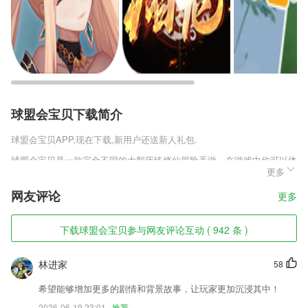
球盟会宝贝下载简介
球盟会宝贝
APP,现在下载,新用户还送新人礼包.
球盟会宝贝是一款完全不同的大型历练修仙冒险手游，在游戏中你可以体
更多
验到最为极致的战斗玩法，以及非同寻常的修真乐趣，在这个世界上轻松
进行战斗历练，在多样化的比拼战斗中，将你的实力极致提升，自由参与
网友评论
更多
各种战斗历练，将自己的实力变得更强，更多玩法等你来体验游玩。
球盟会宝贝软件特色
下载球盟会宝贝参与网友评论互动 ( 942 条 )
1,分类榜单，你爱看的，这里都有，告别书荒不再难。
林进家
58
2,同时也包含了小小的创作游戏。最后在学习完知识点后，通过小小的乐
理考核，让孩子重新回顾课程知识，感受学习的快乐。
希望能够增加更多的剧情和背景故事，让玩家更加沉浸其中！
3,成绩、课表、空闲教室，随时随地随手查
2026-06-19 23:01
推荐