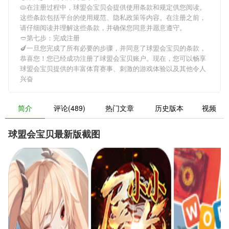
🥧在注册过程中，
球盟会宝贝
会提供使用条款和规定供您阅读。
这些条款包括平台的使用规范、隐私政策等内容。在注册之前，
请仔细阅读并理解这些条款，并确保您同意并愿意遵守。
🥙第七步：完成注册
🍆一旦您完成了所有必要的步骤，并同意了
球盟会宝贝
的条款，
恭喜您！您已经成功注册了球盟会宝贝账户。现在，您可以畅享
球盟会宝贝
提供的丰富体育赛事、刺激的游戏体验以及其他令人
兴奋
简介
评论(489)
热门文章
历史版本
视频
球盟会宝贝最新版截图