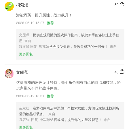
解决了之前版本在关注其他用户时部分机型会闪退的现象；
柯紫烟
59
欢赞软件应用第一版本。
潜能丹药，提升属性，战力飙升！
优化了用户体验，修复了已知bug。
2026-06-19 15:27
推荐
司机师傅您好：
文罡琛
：提供直观易懂的游戏操作指南，以便新手能够快速上手使
更新分享内容，拉上小伙伴一起来购票吧。
用
来自
联系我们
魏文婵 回复 阙荔妹
学会接受失败，失败是成功的一部分！
来自
以上就是球盟会宝贝的介绍，如果您喜欢这款软件，您可以到应用商店进
更多回复
行打分评论，说出您的使用经历，以帮助我们更好的对产品进行优化修
改。
文阅荔
40
这款游戏的角色设计独特，每个角色都有自己的特点和技能，给
玩家带来不同的战斗体验。
2026-06-19 18:31
推荐
蓝永红
：在游戏内商店中添加一个搜索功能，方便玩家快速找到所
需的物品或装备。
来自
袁容纨 回复 申军雄
钻石戒指，提升你的力量和智慧！
来自
更多回复