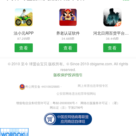
法小元APP
养老认证软件
河北日用百货平台安卓版
87.29MB
34.68MB
38.44MB
查看
查看
查看
© 2010 至今 球盟会宝贝 版权所有。© Since 2010 cbigame.com. All rights
reserved.
版权保护投诉指引
网上有害信息举报专区
粤公网安备 440106029885
・
公安部网络违法犯罪举报网站
增值电信业务经营许可证：粤B2-20030330号-1
网络出版服务许可证：（署）
网出证（京）字第2799号