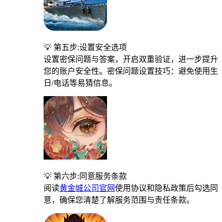
💡 第五步:设置安全选项
设置密保问题与答案，开启双重验证，进一步提升
您的账户安全性。密保问题设置技巧：避免使用生
日/电话等易猜信息。
💡 第六步:同意服务条款
阅读
黄金城公司官网
使用协议和隐私政策后勾选同
意，确保您清楚了解服务范围与责任条款。