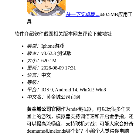
扶一下安卓版→
440.5MB
应用工
具
软件介绍
软件截图
相关版本
网友评论
下载地址
类型：
Iphone游戏
版本：
v3.62.3 测试版
大小：
620.1M
更新：
2026-08-09 17:31
语言：
中文
等级：
平台：
IOS 9, Android 14, WinXP, Win8
中文名：
黄金城公司官网
黄金城公司官网
作为nds模拟器，可以玩很多任天
堂上的游戏，模拟器支持调倍速和开启金手指，还
可以提高流畅度，支持联机对战；可能大家会好奇
desmume和melonds哪个好？小编个人觉得你电脑