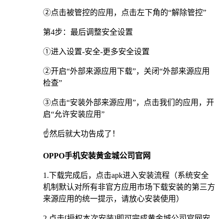
②点击被管控的应用，点击左下角的“解除管控”
第4步：最后调整安全设置
①进入设置-安全-更多安全设置
②开启“外部来源应用下载”，关闭“外部来源应用
检查”
③点击“安装外部来源应用”，点击我们的应用，开
启“允许安装应用”
☝️然后就大功告成了！
OPPO手机安装黄金城公司官网
1.下载完成后，点击apk进入安装流程（系统安全
机制默认对所有非官方应用市场下载安装的第三方
来源应用的统一提示，请放心安装使用）
2.点击[授权本次安装]即可完成黄金城公司官网安