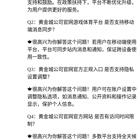
支持和鼓励。在政策扶持下，平台不断优化升级，
为用户提供更好的服务。
Q2：黄金城公司官网游戏体育平台 是否支持移动
端消息同步？
🍁很高兴为你解答这个问题！若用户在移动端使用
平台，平台可同步站内消息和通知，保证跨设备使
用一致性。
Q3：黄金城公司官网官方正规入口 是否支持隐私
设置调整？
🍁很高兴为你解答这个问题！用户可在账户设置中
调整隐私选项，如消息通知、公开资料和操作记录
显示，保护个人信息。
Q4：黄金城公司官网官方网站 是否有访问时间限
制？
🍁很高兴为你解答这个问题！多数平台支持全天候