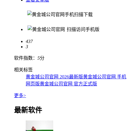
手机扫描下载
扫描访问手机版
437
3
软件指数：
5
分
相关标签
黄金城公司官网 2026最新版
黄金城公司官网 手机
网页版
黄金城公司官网 官方正式版
更多>
最新软件