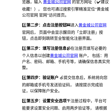
览器，输入
黄金城公司官网
的官方网址（/✔️建议
收藏！）， 您也可通过搜索引擎精准定位“黄金城
公司官网 官网”访问首页。
2️⃣
第二步：点击注册按钮
🚒进入
黄金城公司官网
官网后， 页面中会显示醒目的「立即注册」按
钮，点击即刻跳转至全智能化注册界面。
3️⃣
第三步：填写注册信息
📹在注册页填写必要的
个人信息以创建
黄金城公司官网
账户， 包括：用
户名、密码、邮箱、手机号等，请确保信息真实完
整。
4️⃣
第四步：验证账户
🍏提交信息后，系统将向您
的邮箱或手机号发送验证码， 请按提示完成验
证，以保障账户安全。
5️⃣
第五步：设置安全选项
🌴️注册过程中，平台可
能要求设置安全问题、启用两步验证等， 请根据