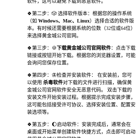
软件，这可以避免下载到恶意软件。
🍀第二步：🎲 选择软件版本：根据您的操作系统
（如
Windows、Mac、Linux
）选择合适的软件版
本。有时候还需要根据系统的位数（32位或64位）
来选择黄金城公司官网。
🍀第三步：🍪
下载黄金城公司官网软件
：点击下载
链接或按钮开始下载。根据您的浏览器设置，可能
会询问您保存位置。
🍀第四步：🦋检查并安装软件： 在安装前，您可
以使用
杀毒软件
对下载的文件进行扫描，确保黄
金城公司官网软件安全无恶意代码。 双击下载的
安装文件开始安装过程。根据提示完成安装步骤，
这可能包括接受许可协议、选择安装位置、配置安
装选项等。
🍀第五步：🌔启动软件：安装完成后，通常会在
桌面或开始菜单创建软件快捷方式，点击即可启动