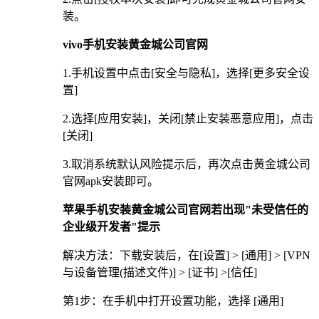
装。
vivo手机安装黄金城公司官网
1.手机设置中点击[安全与隐私]，选择[更多安全设
置]
2.选择[应用安装]，关闭[禁止安装恶意应用]，点击
[关闭]
3.取消系统默认风险提示后，再次点击黄金城公司
官网apk安装即可。
苹果手机安装黄金城公司官网若出现"未受信任的
企业级开发者"提示
解决方法：下载安装后，在[设置] > [通用] > [VPN
与设备管理(描述文件)] > [证书] >[信任]
第1步：在手机中打开设置功能，选择 [通用]