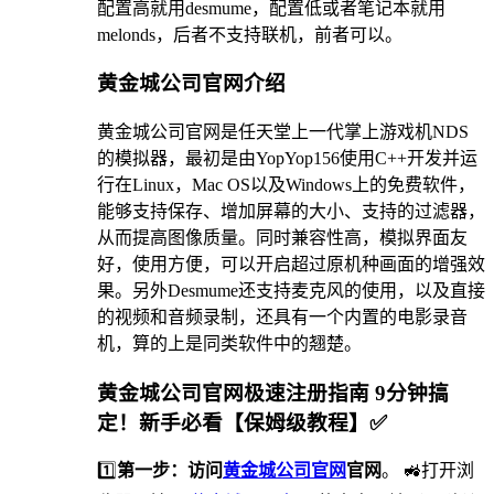
配置高就用desmume，配置低或者笔记本就用
melonds，后者不支持联机，前者可以。
黄金城公司官网介绍
黄金城公司官网是任天堂上一代掌上游戏机NDS
的模拟器，最初是由YopYop156使用C++开发并运
行在Linux，Mac OS以及Windows上的免费软件，
能够支持保存、增加屏幕的大小、支持的过滤器，
从而提高图像质量。同时兼容性高，模拟界面友
好，使用方便，可以开启超过原机种画面的增强效
果。另外Desmume还支持麦克风的使用，以及直接
的视频和音频录制，还具有一个内置的电影录音
机，算的上是同类软件中的翘楚。
黄金城公司官网极速注册指南 9分钟搞
定！新手必看【保姆级教程】✅
1️⃣
第一步：访问
黄金城公司官网
官网
。 🚜打开浏