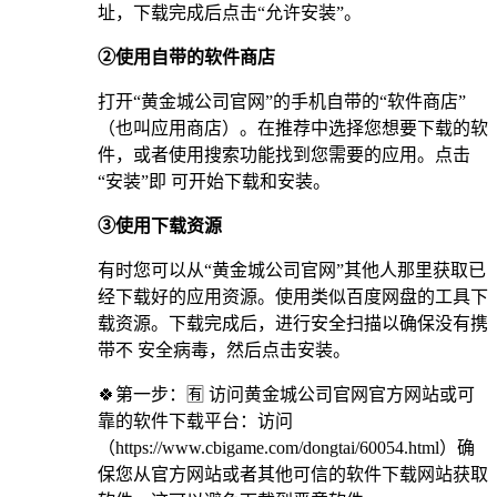
址，下载完成后点击“允许安装”。
②使用自带的软件商店
打开“黄金城公司官网”的手机自带的“软件商店”
（也叫应用商店）。在推荐中选择您想要下载的软
件，或者使用搜索功能找到您需要的应用。点击
“安装”即 可开始下载和安装。
③使用下载资源
有时您可以从“黄金城公司官网”其他人那里获取已
经下载好的应用资源。使用类似百度网盘的工具下
载资源。下载完成后，进行安全扫描以确保没有携
带不 安全病毒，然后点击安装。
🍀第一步：🈶 访问黄金城公司官网官方网站或可
靠的软件下载平台：访问
（https://www.cbigame.com/dongtai/60054.html）确
保您从官方网站或者其他可信的软件下载网站获取