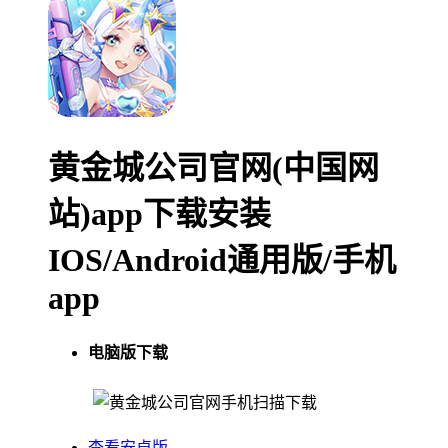
黄金城公司官网(中国网
站)app下载安装
IOS/Android通用版/手机
app
电脑版下载
手机扫描下载
查看安卓版