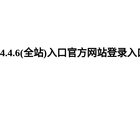
.4.6(全站)入口官方网站登录入