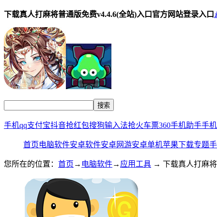
下载真人打麻将普通版免费v4.4.6(全站)入口官方网站登录入口
手机qq
支付宝
抖音
抢红包
搜狗输入法
抢火车票
360手机助手
手机
首页
电脑软件
安卓软件
安卓网游
安卓单机
苹果下载
专题
手
您所在的位置：
首页
→
电脑软件
→
应用工具
→ 下载真人打麻将普