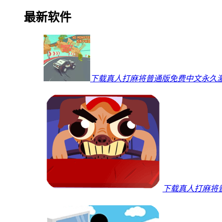
最新软件
下载真人打麻将普通版免费中文永久
下载真人打麻将