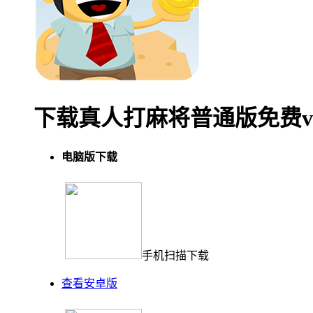
下载真人打麻将普通版免费v4
电脑版下载
手机扫描下载
查看安卓版