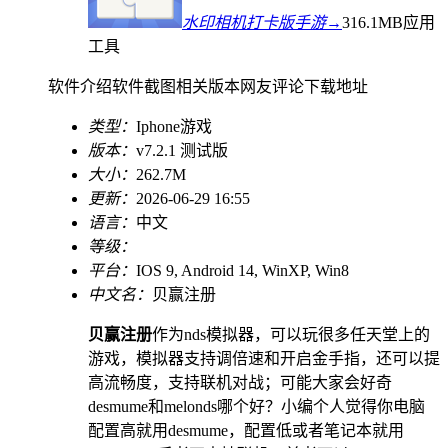
水印相机打卡版手游→
316.1MB
应用
工具
软件介绍
软件截图
相关版本
网友评论
下载地址
类型：
Iphone游戏
版本：
v7.2.1 测试版
大小：
262.7M
更新：
2026-06-29 16:55
语言：
中文
等级：
平台：
IOS 9, Android 14, WinXP, Win8
中文名：
贝赢注册
贝赢注册
作为nds模拟器，可以玩很多任天堂上的
游戏，模拟器支持调倍速和开启金手指，还可以提
高流畅度，支持联机对战；可能大家会好奇
desmume和melonds哪个好？小编个人觉得你电脑
配置高就用desmume，配置低或者笔记本就用