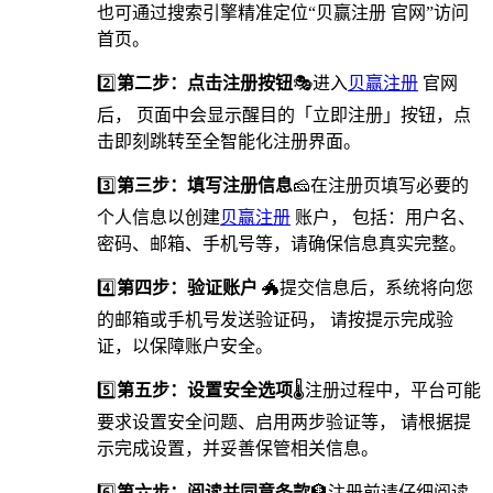
也可通过搜索引擎精准定位“贝赢注册 官网”访问
首页。
2️⃣
第二步：点击注册按钮
🎭进入
贝赢注册
官网
后， 页面中会显示醒目的「立即注册」按钮，点
击即刻跳转至全智能化注册界面。
3️⃣
第三步：填写注册信息
🧀在注册页填写必要的
个人信息以创建
贝赢注册
账户， 包括：用户名、
密码、邮箱、手机号等，请确保信息真实完整。
4️⃣
第四步：验证账户
🐲提交信息后，系统将向您
的邮箱或手机号发送验证码， 请按提示完成验
证，以保障账户安全。
5️⃣
第五步：设置安全选项
🌡️注册过程中，平台可能
要求设置安全问题、启用两步验证等， 请根据提
示完成设置，并妥善保管相关信息。
6️⃣
第六步：阅读并同意条款
🏦注册前请仔细阅读