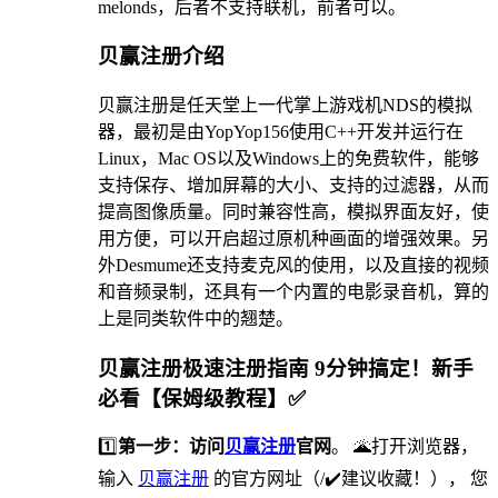
melonds，后者不支持联机，前者可以。
贝赢注册介绍
贝赢注册是任天堂上一代掌上游戏机NDS的模拟
器，最初是由YopYop156使用C++开发并运行在
Linux，Mac OS以及Windows上的免费软件，能够
支持保存、增加屏幕的大小、支持的过滤器，从而
提高图像质量。同时兼容性高，模拟界面友好，使
用方便，可以开启超过原机种画面的增强效果。另
外Desmume还支持麦克风的使用，以及直接的视频
和音频录制，还具有一个内置的电影录音机，算的
上是同类软件中的翘楚。
贝赢注册极速注册指南 9分钟搞定！新手
必看【保姆级教程】✅
1️⃣
第一步：访问
贝赢注册
官网
。 🌋打开浏览器，
输入
贝赢注册
的官方网址（/✔️建议收藏！）， 您