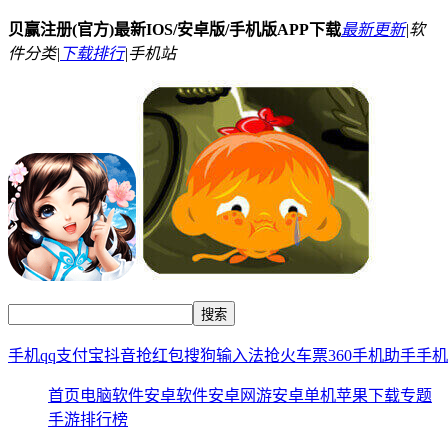
贝赢注册(官方)最新IOS/安卓版/手机版APP下载
最新更新
|
软
件分类|
下载排行
|
手机站
手机qq
支付宝
抖音
抢红包
搜狗输入法
抢火车票
360手机助手
手机
首页
电脑软件
安卓软件
安卓网游
安卓单机
苹果下载
专题
手游排行榜