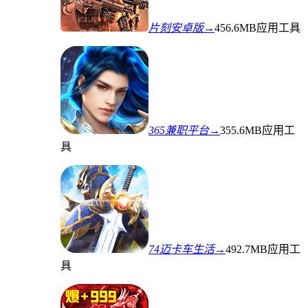
片刻安卓版→
456.6MB
应用工具
365兼职平台→
355.6MB
应用工
具
74迈卡车生活→
492.7MB
应用工
具