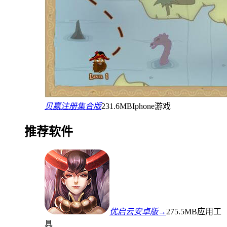
贝赢注册集合版
231.6MB
Iphone游戏
推荐软件
优启云安卓版→
275.5MB
应用工
具