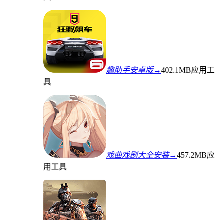
趣助手安卓版→
402.1MB
应用工
具
戏曲戏剧大全安装→
457.2MB
应
用工具