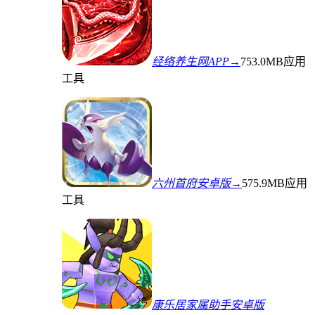
经络养生网APP→
753.0MB
应用
工具
六州首府安卓版→
575.9MB
应用
工具
康乐居家属助手安卓版