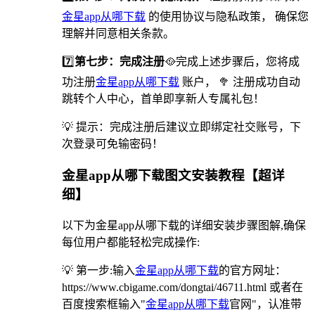
金星app从哪下载
的使用协议与隐私政策， 确保您
理解并同意相关条款。
7️⃣
第七步：完成注册
🥘完成上述步骤后，您将成
功注册
金星app从哪下载
账户， 🥦 注册成功自动
跳转个人中心，首单即享新人专属礼包！
💡 提示：完成注册后建议立即绑定社交账号，下
次登录可免输密码！
金星app从哪下载图文安装教程【超详
细】
以下为金星app从哪下载的详细安装步骤图解,确保
每位用户都能轻松完成操作:
💡 第一步:输入
金星app从哪下载
的官方网址：
https://www.cbigame.com/dongtai/46711.html 或者在
百度搜索框输入"
金星app从哪下载
官网"，认准带