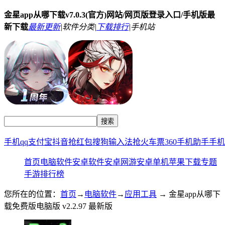
金星app从哪下载v7.0.3(官方)网站/网页版登录入口/手机版最
新下载
最新更新
|
软件分类|
下载排行
|
手机站
手机qq
支付宝
抖音
抢红包
搜狗输入法
抢火车票
360手机助手
手机
首页
电脑软件
安卓软件
安卓网游
安卓单机
苹果下载
专题
手游排行榜
您所在的位置：
首页
→
电脑软件
→
应用工具
→ 金星app从哪下
载免费版电脑版 v2.2.97 最新版