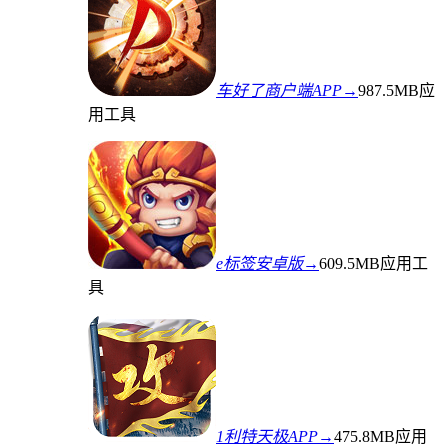
车好了商户端APP→
987.5MB
应
用工具
e标签安卓版→
609.5MB
应用工
具
1利特天极APP→
475.8MB
应用