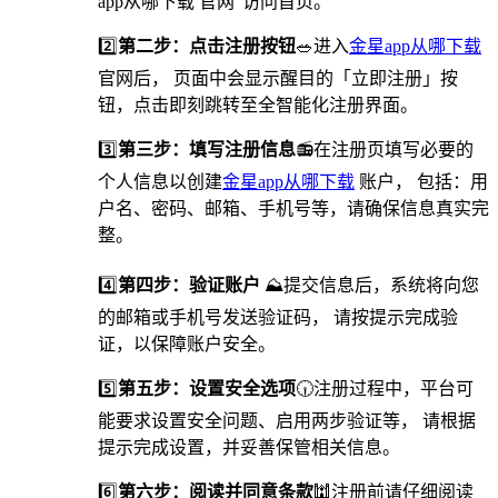
app从哪下载 官网”访问首页。
2️⃣
第二步：点击注册按钮
🥗进入
金星app从哪下载
官网后， 页面中会显示醒目的「立即注册」按
钮，点击即刻跳转至全智能化注册界面。
3️⃣
第三步：填写注册信息
📻在注册页填写必要的
个人信息以创建
金星app从哪下载
账户， 包括：用
户名、密码、邮箱、手机号等，请确保信息真实完
整。
4️⃣
第四步：验证账户
⛰提交信息后，系统将向您
的邮箱或手机号发送验证码， 请按提示完成验
证，以保障账户安全。
5️⃣
第五步：设置安全选项
🕡️注册过程中，平台可
能要求设置安全问题、启用两步验证等， 请根据
提示完成设置，并妥善保管相关信息。
6️⃣
第六步：阅读并同意条款
🕍注册前请仔细阅读