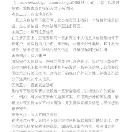
（https://www.cbigame.com/dongtai/45814.html）。您可以通过
搜索引擎搜索或直接输入网址来访问。
⛺️第二步：点击注册按钮
一旦进入集结号下载官网，您会在页面上找到一个醒目的注册按
钮。点击该按钮，您将被引导至注册页面。
🦋第三步：填写注册信息
在注册页面上，您需要填写一些必要的个人信息来创建集结号下
载账户。通常包括用户名、🕸密码、🥠电子邮件地址、🌓手机号
码等。请务必提供准确完整的信息，以确保顺利完成注册。
🧁第四步：验证账户
填写完个人信息后，您可能需要进行账户验证。集结号下载会向
您提供的电子邮件地址或手机号码发送一条验证信息，您需要按
照提示进行验证操作。这有助于确保账户的安全性，并防止不法
分子滥用您的个人信息。
🕑第五步：设置安全选项
集结号下载通常要求您设置一些安全选项，以增强账户的安全
性。例如，可以设置安全问题和答案，启用两步验证等功能。请
根据系统的提示设置相关选项，并妥善保管相关信息，确保您的
账户安全。
💸第六步：阅读并同意条款
在注册过程中，集结号下载会提供使用条款和规定供您阅读。这
些条款包括平台的使用规范、🍱隐私政策等内容。在注册之前，
请仔细阅读并理解这些条款，并确保您同意并愿意遵守。