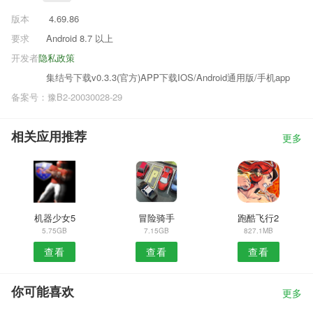
版本
4.69.86
要求
Android 8.7 以上
开发者
隐私政策
集结号下载v0.3.3(官方)APP下载IOS/Android通用版/手机app
备案号：豫B2-20030028-29
相关应用推荐
更多
机器少女5
冒险骑手
跑酷飞行2
5.75GB
7.15GB
827.1MB
查看
查看
查看
你可能喜欢
更多