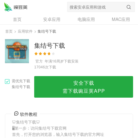
集结号下载
首页
安卓应用
电脑应用
MAC应用
资讯
专题
设计奖
创意应用
首页
>
应用软件
>
集结号下载
问答
集结号下载
官方
年满16周岁
下载安装
次下载
17046
需优先下载
安全下载
集结号下载
需下载豌豆荚APP
软件教程
🦷集结号下载🦷
🖥第一步：访问集结号下载官网
首先，打开您的浏览器，输入集结号下载的官方网址