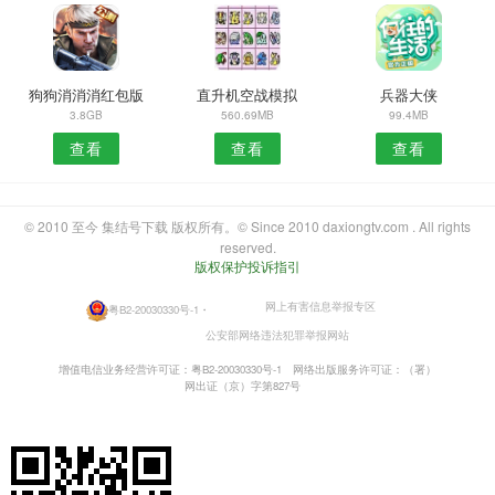
狗狗消消消红包版
直升机空战模拟
兵器大侠
3.8GB
560.69MB
99.4MB
查看
查看
查看
© 2010 至今 集结号下载 版权所有。© Since 2010 daxiongtv.com . All rights
reserved.
版权保护投诉指引
网上有害信息举报专区
粤B2-20030330号-1
・
公安部网络违法犯罪举报网站
增值电信业务经营许可证：粤B2-20030330号-1
网络出版服务许可证：（署）
网出证（京）字第827号