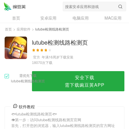
lutube检测线路检测页
首页
安卓应用
电脑应用
MAC应用
资讯
专题
设计奖
创意应用
首页
>
应用软件
>
lutube检测线路检测页
问答
lutube检测线路检测页
官方
年满16周岁
下载安装
次下载
18070
需优先下载
安全下载
lutube检测线路检测页
需下载豌豆荚APP
软件教程
🐟lutube检测线路检测页🐟
👁第一步：访问lutube检测线路检测页官网
首先，打开您的浏览器，输入lutube检测线路检测页的官方网址