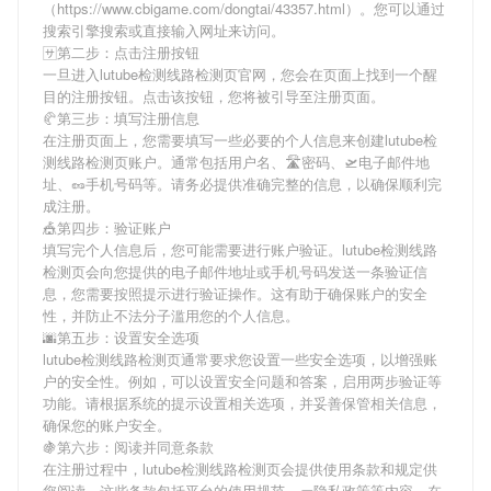
（https://www.cbigame.com/dongtai/43357.html）。您可以通过
搜索引擎搜索或直接输入网址来访问。
🈂第二步：点击注册按钮
一旦进入lutube检测线路检测页官网，您会在页面上找到一个醒
目的注册按钮。点击该按钮，您将被引导至注册页面。
🥐第三步：填写注册信息
在注册页面上，您需要填写一些必要的个人信息来创建lutube检
测线路检测页账户。通常包括用户名、🛣密码、🛫电子邮件地
址、🥜手机号码等。请务必提供准确完整的信息，以确保顺利完
成注册。
🎪第四步：验证账户
填写完个人信息后，您可能需要进行账户验证。lutube检测线路
检测页会向您提供的电子邮件地址或手机号码发送一条验证信
息，您需要按照提示进行验证操作。这有助于确保账户的安全
性，并防止不法分子滥用您的个人信息。
🌆第五步：设置安全选项
lutube检测线路检测页通常要求您设置一些安全选项，以增强账
户的安全性。例如，可以设置安全问题和答案，启用两步验证等
功能。请根据系统的提示设置相关选项，并妥善保管相关信息，
确保您的账户安全。
🍇第六步：阅读并同意条款
在注册过程中，lutube检测线路检测页会提供使用条款和规定供
您阅读。这些条款包括平台的使用规范、🧱隐私政策等内容。在