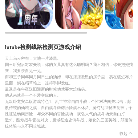
lutube检测线路检测页游戏介绍
天上乌云密布，大地一片漆黑。
国王听完后对农夫说：你的女儿真有这么聪明吗？我不相信，你去把她找
来，我要亲自见一见。
而和王子同年同月同日生的汤姆，却在摇摇欲坠的房子里，裹在破烂布片
里面，躺在稻草堆上，冻得手脚发红。
最迟是在午夜送旧迎新的时候他就要大难临头。
他从来就是一个不爱交际的人。
无双卧龙安卓版游戏特色1、乱世神将自由斗战，个性对决闯关出击，颠
覆传统的仙域之战，自由战斗驰骋历险战不休;2、魔幻乱世畅爽竞技，个
性征途畅爽历险，与众不同的冒险战场，恢弘大气的战斗场景自由打
造;3、酷炫战斗竞技对决，魔域征途史诗斗战，娘化的三国英雄，颠覆传
统体验与众不同攻城战。
收起