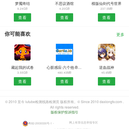
梦魇终结
不思议酒馆
模版仙剑代号世界
9.24GB
4.20GB
237.5MB
查看
查看
查看
你可能喜欢
更多
藏起我的试卷
心脏感应-六个他-B-解锁完整版
逆血战神
3.55GB
480.43MB
45.6MB
查看
查看
查看
© 2010 至今 lutube检测线路检测页 版权所有。© Since 2010 daxiongtv.com .
All rights reserved.
版权保护投诉指引
网上有害信息举报专区
粤B2-20030330号-1
・