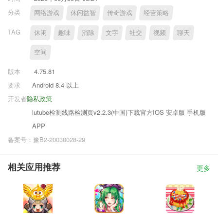
分类
网络游戏
休闲益智
传奇游戏
经营策略
TAG
休闲
趣味
消除
文字
社交
视频
聊天
空间
版本
4.75.81
要求
Android 8.4 以上
开发者
隐私政策
lutube检测线路检测页v2.2.3(中国)下载官方IOS 安卓版 手机版
APP
备案号：豫B2-20030028-29
相关应用推荐
更多