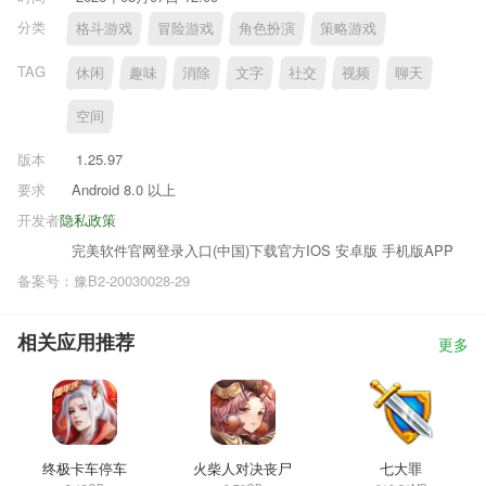
分类
格斗游戏
冒险游戏
角色扮演
策略游戏
TAG
休闲
趣味
消除
文字
社交
视频
聊天
空间
版本
1.25.97
要求
Android 8.0 以上
开发者
隐私政策
完美软件官网登录入口(中国)下载官方IOS 安卓版 手机版APP
备案号：豫B2-20030028-29
相关应用推荐
更多
终极卡车停车
火柴人对决丧尸
七大罪