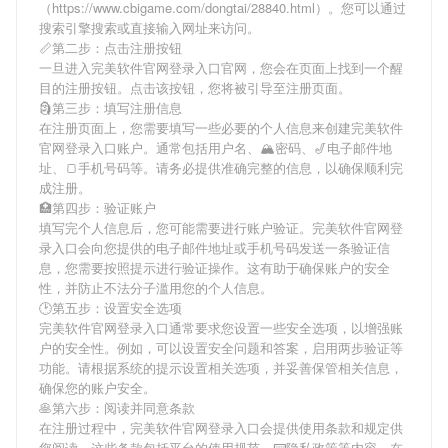
（https://www.cbigame.com/dongtai/28840.html）。您可以通过
搜索引擎搜索或直接输入网址来访问。
📏第二步：点击注册按钮
一旦进入完美软件官网登录入口官网，您会在页面上找到一个醒
目的注册按钮。点击该按钮，您将被引导至注册页面。
🗿第三步：填写注册信息
在注册页面上，您需要填写一些必要的个人信息来创建完美软件
官网登录入口账户。通常包括用户名、🏔密码、🎷电子邮件地
址、🍞手机号码等。请务必提供准确完整的信息，以确保顺利完
成注册。
🏥第四步：验证账户
填写完个人信息后，您可能需要进行账户验证。完美软件官网登
录入口会向您提供的电子邮件地址或手机号码发送一条验证信
息，您需要按照提示进行验证操作。这有助于确保账户的安全
性，并防止不法分子滥用您的个人信息。
🕑第五步：设置安全选项
完美软件官网登录入口通常要求您设置一些安全选项，以增强账
户的安全性。例如，可以设置安全问题和答案，启用两步验证等
功能。请根据系统的提示设置相关选项，并妥善保管相关信息，
确保您的账户安全。
🥞第六步：阅读并同意条款
在注册过程中，完美软件官网登录入口会提供使用条款和规定供
您阅读。这些条款包括平台的使用规范、📟隐私政策等内容。在