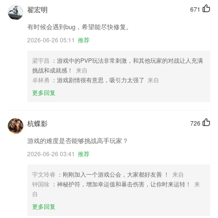
翟宏明
671
有时候会遇到bug，希望能尽快修复。
2026-06-26 05:11
推荐
梁宇昌
：游戏中的PVP玩法非常刺激，和其他玩家的对战让人充满
挑战和成就感！
来自
卓林勇
：游戏剧情很有意思，吸引力太强了
来自
更多回复
杭蝶影
726
游戏的难度是否能够挑战高手玩家？
2026-06-26 03:41
推荐
宇文玲睿
：刚刚加入一个游戏公会，大家都好友善 ！
来自
钟国咏
：神秘护符，增加幸运值和暴击伤害，让你时来运转！
来
自
更多回复