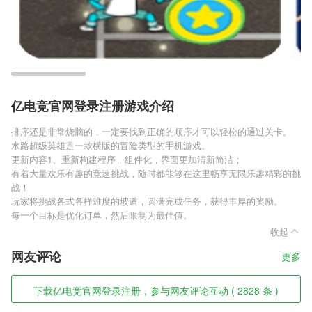
亿电竞官网登录注册游戏介绍
排序还是非常烧脑的，一定要找到正确的顺序才可以轻松的通过关卡。
水路超级英雄是一款横版的冒险类型的手机游戏。
更新内容1、重新构建程序，组件化，界面更加清新简洁；
有着大量欢乐有趣的竞速挑战，随时都能够在这里畅享无限乐趣精彩的挑
战！
玩家将挑战各式各样难度的坡道，圆满完成任务，获得丰厚的奖励。
每一个目标是优化订单，然后限制为最佳值。
收起
网友评论
更多
下载亿电竞官网登录注册，参与网友评论互动 ( 2828 条 )