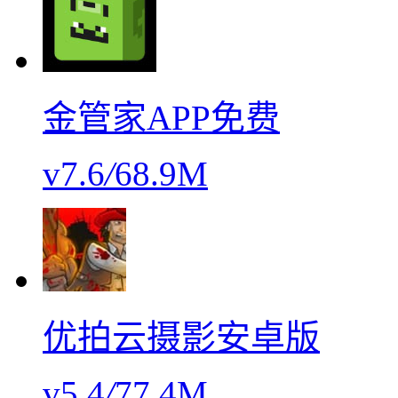
金管家APP免费
v7.6
/
68.9M
优拍云摄影安卓版
v5.4
/
77.4M