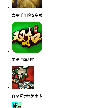
太平洋车险安卓版
美果优鲜APP
百家欢乐逗安卓版