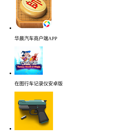
华晨汽车商户端APP
在图行车记录仪安卓版