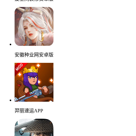
安徽种业网安卓版
羿丽速运APP