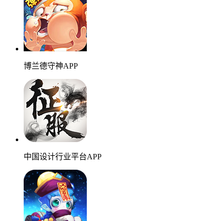
博兰德守神APP
中国设计行业平台APP