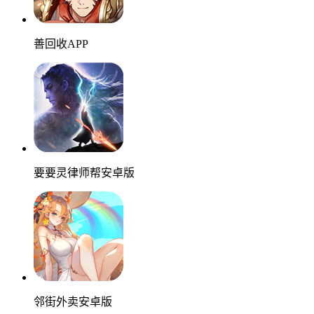
善回收APP
要要灵律师帮安卓版
邻街外卖安卓版