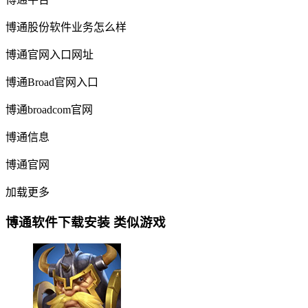
博通股份软件业务怎么样
博通官网入口网址
博通Broad官网入口
博通broadcom官网
博通信息
博通官网
加载更多
博通软件下载安装 类似游戏