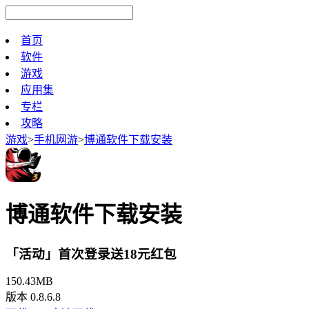
首页
软件
游戏
应用集
专栏
攻略
游戏
>
手机网游
>
博通软件下载安装
博通软件下载安装
「活动」首次登录送18元红包
150.43MB
版本 0.8.6.8