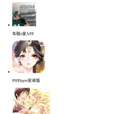
车联e家APP
PHPlayer安卓版