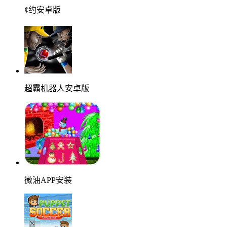
¢约安卓版
超霸机器人安卓版
微油APP安装