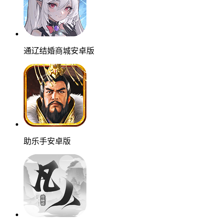
通辽结婚商城安卓版
助乐手安卓版