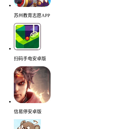
苏州教育志愿APP
扫码手电安卓版
信易停安卓版