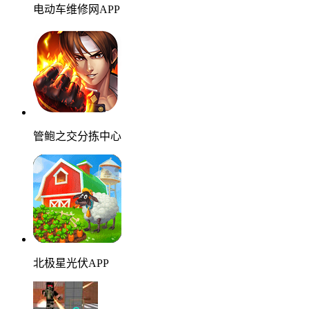
电动车维修网APP
管鲍之交分拣中心
北极星光伏APP