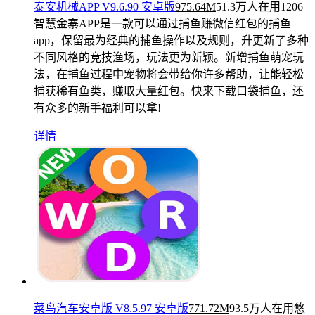
泰安机械APP V9.6.90 安卓版
975.64M
51.3万人在用
1206
智慧金寨APP是一款可以通过捕鱼赚微信红包的捕鱼
app，保留最为经典的捕鱼操作以及规则，升更新了多种
不同风格的竞技渔场，玩法更为新颖。新增捕鱼萌宠玩
法，在捕鱼过程中宠物将会带给你许多帮助，让能轻松
捕获稀有鱼类，赚取大量红包。快来下载口袋捕鱼，还
有众多的新手福利可以拿!
详情
菜鸟汽车安卓版 V8.5.97 安卓版
771.72M
93.5万人在用
悠