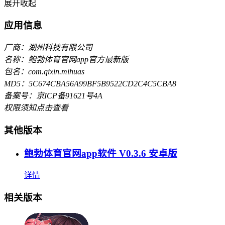
展开
收起
应用信息
厂商：湖州科技有限公司
名称：鲍勃体育官网app官方最新版
包名：com.qixin.mihuas
MD5：5C674CBA56A99BF5B9522CD2C4C5CBA8
备案号：京ICP备91621号4A
权限须知
点击查看
其他版本
鲍勃体育官网app软件 V0.3.6 安卓版
详情
相关版本