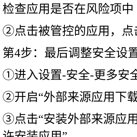
检查应用是否在风险项中
②点击被管控的应用，点
第4步：最后调整安全设
①进入设置-安全-更多安
②开启“外部来源应用下载
③点击“安装外部来源应用
许安装应用”