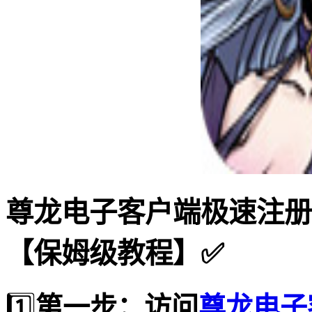
尊龙电子客户端极速注册
【保姆级教程】✅
1️⃣
第一步：访问
尊龙电子