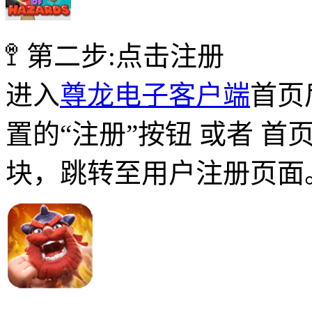
🚏 第二步:点击注册
进入
尊龙电子客户端
首页
置的“注册”按钮 或者 首
块，跳转至用户注册页面