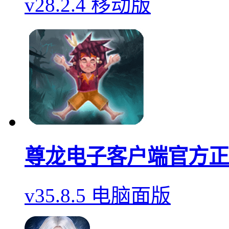
v28.2.4 移动版
尊龙电子客户端官方正
v35.8.5 电脑面版