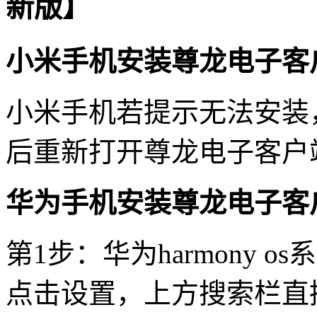
新版】
小米手机安装尊龙电子客
小米手机若提示无法安装
后重新打开尊龙电子客户
华为手机安装尊龙电子客
第1步：华为harmony 
点击设置，上方搜索栏直