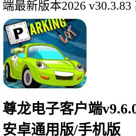
端最新版本2026 v30.3.
尊龙电子客户端v9.6.
安卓通用版/手机版