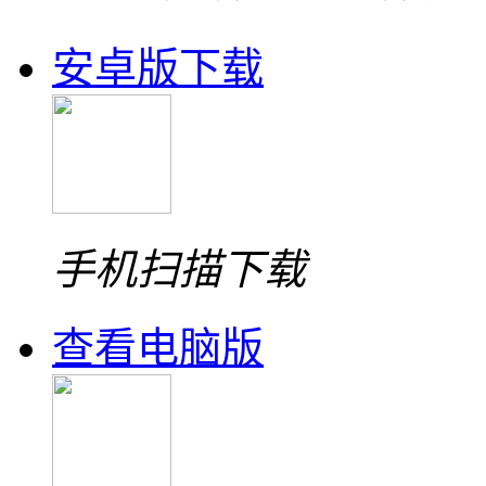
安卓版下载
手机扫描下载
查看电脑版