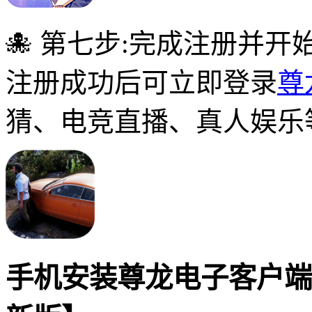
🐙 第七步:完成注册并开
注册成功后可立即登录
尊
猜、电竞直播、真人娱乐
手机安装尊龙电子客户端