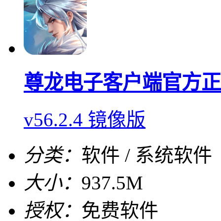
尊龙电子客户端官方正
v56.2.4 镜像版
分类：
软件 / 系统软件
大小：
937.5M
授权：
免费软件