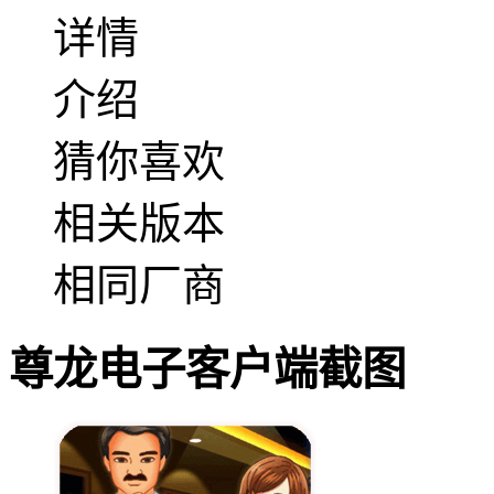
详情
介绍
猜你喜欢
相关版本
相同厂商
尊龙电子客户端截图