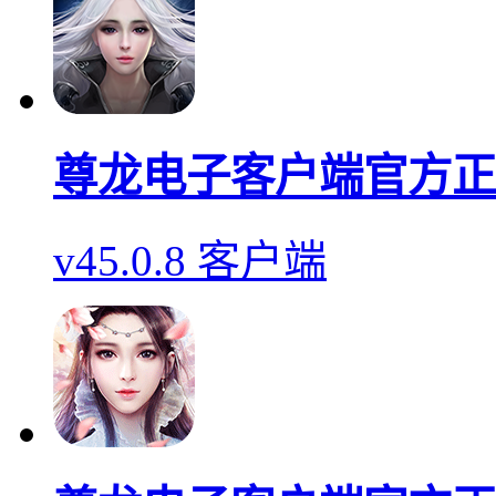
尊龙电子客户端官方正
v45.0.8 客户端