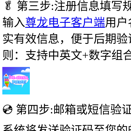
🥬 第三步:注册信息填写
输入
尊龙电子客户端
用户
实有效信息，便于后期验
则：支持中英文+数字组
💿 第四步:邮箱或短信验
系统将发送验证码至您的