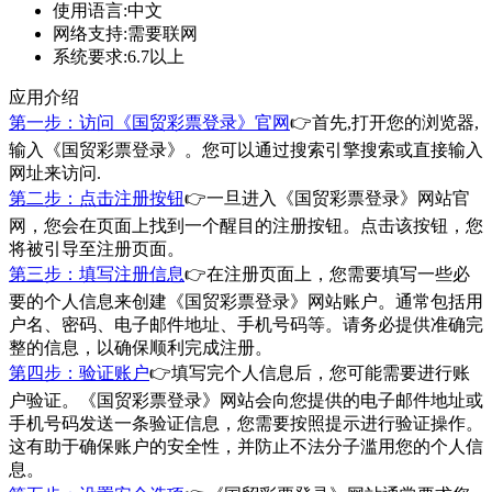
使用语言:
中文
网络支持:
需要联网
系统要求:
6.7以上
应用介绍
第一步：访问《国贸彩票登录》官网
👉首先,打开您的浏览器,
输入《国贸彩票登录》。您可以通过搜索引擎搜索或直接输入
网址来访问.
第二步：点击注册按钮
👉一旦进入《国贸彩票登录》网站官
网，您会在页面上找到一个醒目的注册按钮。点击该按钮，您
将被引导至注册页面。
第三步：填写注册信息
👉在注册页面上，您需要填写一些必
要的个人信息来创建《国贸彩票登录》网站账户。通常包括用
户名、密码、电子邮件地址、手机号码等。请务必提供准确完
整的信息，以确保顺利完成注册。
第四步：验证账户
👉填写完个人信息后，您可能需要进行账
户验证。《国贸彩票登录》网站会向您提供的电子邮件地址或
手机号码发送一条验证信息，您需要按照提示进行验证操作。
这有助于确保账户的安全性，并防止不法分子滥用您的个人信
息。