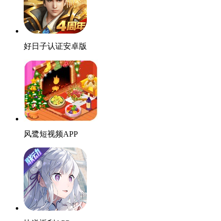
好日子认证安卓版
风鹭短视频APP