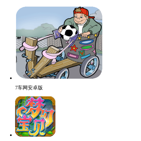
7车网安卓版