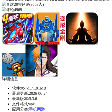
20%好评(9553人)
4969
详细信息
软件大小:
171.91MB
最后更新:
2026-06-24
最新版本:
5.3.6
文件格式:
apk
应用分类:
手机网游