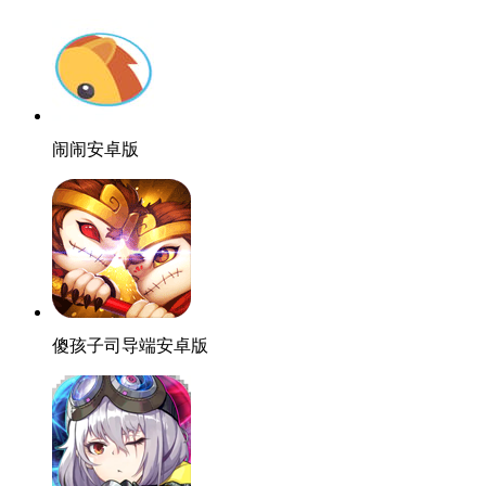
闹闹安卓版
傻孩子司导端安卓版