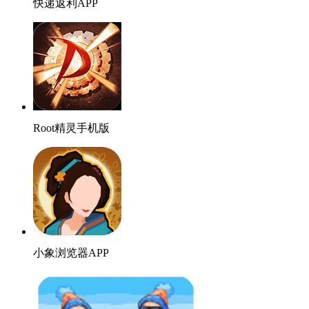
快递返利APP
Root精灵手机版
小象浏览器APP