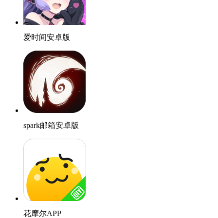
爱时间安卓版
spark邮箱安卓版
花摩尔APP