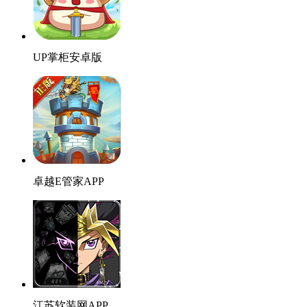
UP掌柜安卓版
卓越E管家APP
江苏软装网APP