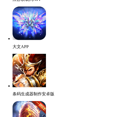
大文APP
条码生成器制作安卓版