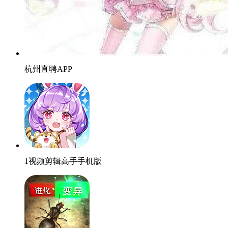
杭州直聘APP
1视频剪辑高手手机版