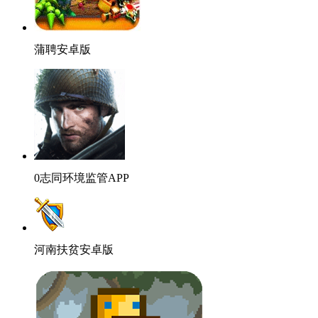
蒲聘安卓版
0志同环境监管APP
河南扶贫安卓版