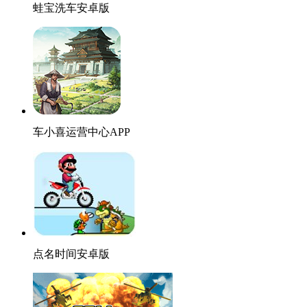
蛙宝洗车安卓版
车小喜运营中心APP
点名时间安卓版