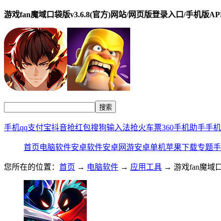
游戏fan魔域口袋版v3.6.8(官方)网站/网页版登录入口/手机版A
手机qq
支付宝
抖音
抢红包
搜狗输入法
抢火车票
360手机助手
手机
首页
电脑软件
安卓软件
安卓网游
安卓单机
苹果下载
专题
手
您所在的位置：
首页
→
电脑软件
→
应用工具
→ 游戏fan魔域口