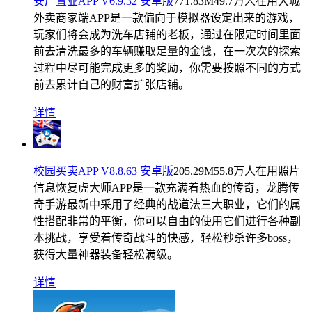
安广置业APP V6.9.32 安卓版
771.83M
49.7万人在用
大城
外卖商家端APP是一款偏向于模拟器设定出来的游戏，
玩家们将会成为洗车店铺的老板，通过在限定时间里面
前去清洗最多的车辆赚取足量的金钱，在一次次的探索
过程中尽可能完成更多的奖励，你需要按照不同的方式
前去累计自己的财富扩张店铺。
详情
校园买卖APP V8.8.63 安卓版
205.29M
55.8万人在用
照片
信息恢复虎大师APP是一款充满着热血的传奇，龙腾传
奇手游最新中采用了经典的战道法三大职业，它们的属
性搭配非常的平衡，你可以自由的使用它们进行各种副
本挑战，享受着传奇战斗的快感，轻松秒杀许多boss，
获得大量神器装备轻松满级。
详情