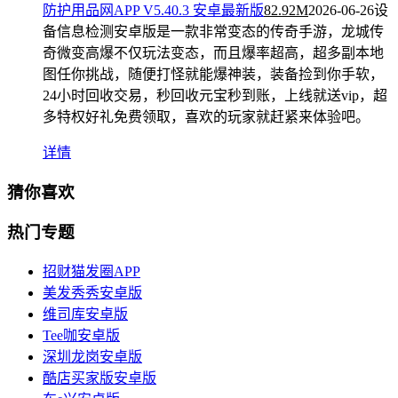
防护用品网APP V5.40.3 安卓最新版
82.92M
2026-06-26
设
备信息检测安卓版是一款非常变态的传奇手游，龙城传
奇微变高爆不仅玩法变态，而且爆率超高，超多副本地
图任你挑战，随便打怪就能爆神装，装备捡到你手软，
24小时回收交易，秒回收元宝秒到账，上线就送vip，超
多特权好礼免费领取，喜欢的玩家就赶紧来体验吧。
详情
猜你喜欢
热门专题
招财猫发圈APP
美发秀秀安卓版
维司库安卓版
Tee咖安卓版
深圳龙岗安卓版
酷店买家版安卓版