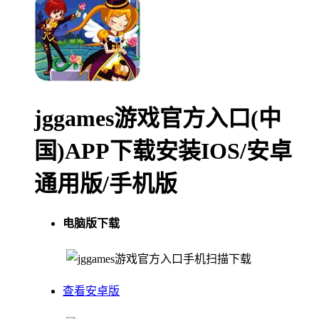
jggames游戏官方入口(中
国)APP下载安装IOS/安卓
通用版/手机版
电脑版下载
手机扫描下载
查看安卓版