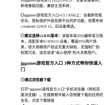
💮jggames游戏官方入口v10.4.51：修复关键漏洞，
新增基础功能，兼容主流系统；
💮jggames游戏官方入口v13.7.83以上：含最新性能
优化、隐私保护升级及跨平台同步功能，但需系统
≥Android 12/iOS 15，旧设备慎选。
💮
建议选择v2.8.95版本：
该版本是2026最新官方版
本，适配安卓8+/iOS13+设备，覆盖95%用户场
景，经大规模用户验证无重大缺陷，无强制广告/
权限冗余，适合追求“省心使用”的大多数用户。
jggames游戏官方入口 3种方式带你快速入
门
①通过浏览器下载
打开“jggames游戏官方入口”手机浏览器（例如百
度浏览器）。在搜索框中输入您想要下载的应用的
全名，点击下载链接