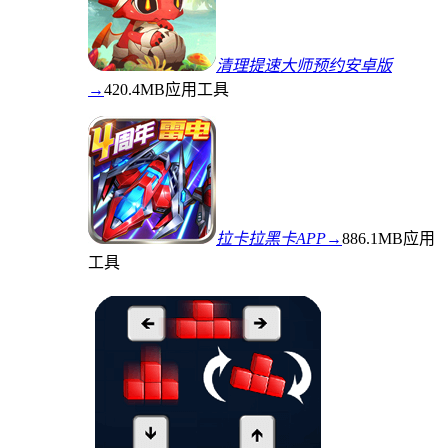
清理提速大师预约安卓版
→
420.4MB
应用工具
拉卡拉黑卡APP→
886.1MB
应用
工具