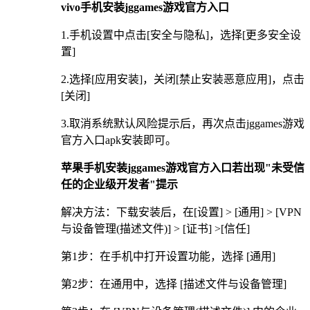
vivo手机安装jggames游戏官方入口
1.手机设置中点击[安全与隐私]，选择[更多安全设
置]
2.选择[应用安装]，关闭[禁止安装恶意应用]，点击
[关闭]
3.取消系统默认风险提示后，再次点击jggames游戏
官方入口apk安装即可。
苹果手机安装jggames游戏官方入口若出现"未受信
任的企业级开发者"提示
解决方法：下载安装后，在[设置] > [通用] > [VPN
与设备管理(描述文件)] > [证书] >[信任]
第1步：在手机中打开设置功能，选择 [通用]
第2步：在通用中，选择 [描述文件与设备管理]