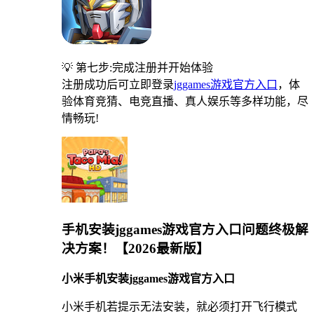
💡 第七步:完成注册并开始体验
注册成功后可立即登录
jggames游戏官方入口
，体
验体育竞猜、电竞直播、真人娱乐等多样功能，尽
情畅玩!
手机安装jggames游戏官方入口问题终极解
决方案！【2026最新版】
小米手机安装jggames游戏官方入口
小米手机若提示无法安装，就必须打开飞行模式