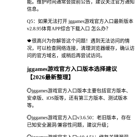
能。维护时间通常会提前公告，建议关注官方通知
信息。
Q5：如果无法打开 jggames游戏官方入口最新版本
v2.8.95体育APP综合下载入口 怎么办？
🍁很高兴为你解答这个问题！遇到无法访问的情
况，可以检查网络连接，清理浏览器缓存，确认访
问的官方域名，或稍后再尝试访问。
jggames游戏官方入口版本选择建议
【2026最新整理】
💮jggames游戏官方入口版本主要包括官方版本、
安卓版、iOS版等，还有第三方版本、测试版本
等。
💮jggames游戏官方入口v3.6.50：老旧版本，存在
已知安全漏洞/兼容性问题，建议升级；