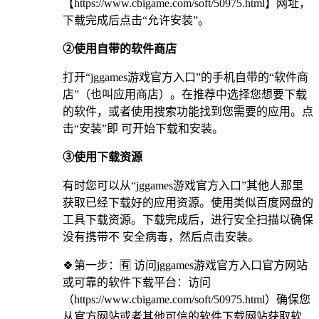
【https://www.cbigame.com/soft/50975.html】网址，
下载完成后点击“允许安装”。
②使用自带的软件商店
打开“jggames游戏官方入口”的手机自带的“软件商
店”（也叫应用商店）。在推荐中选择您想要下载
的软件，或者使用搜索功能找到您需要的应用。点
击“安装”即 可开始下载和安装。
③使用下载资源
有时您可以从“jggames游戏官方入口”其他人那里
获取已经下载好的应用资源。使用类似百度网盘的
工具下载资源。下载完成后，进行安全扫描以确保
没有携带不 安全病毒，然后点击安装。
🍀第一步：🈶 访问jggames游戏官方入口官方网站
或可靠的软件下载平台：访问
（https://www.cbigame.com/soft/50975.html）确保您
从官方网站或者其他可信的软件下载网站获取软