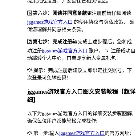
提示完成设置，并妥善保管相关信息。
6️⃣
第六步：阅读并同意条款
📽注册前请仔细阅读
jggames游戏官方入口
的使用协议与隐私政策， 确
保您理解并同意相关条款。
7️⃣
第七步：完成注册
🏜完成上述步骤后，您将成
功注册
jggames游戏官方入口
账户， 🍡 注册成功自
动跳转个人中心，首单即享新人专属礼包！
💡 提示：完成注册后建议立即绑定社交账号，下
次登录可免输密码！
jggames游戏官方入口图文安装教程【超详
细】
以下为jggames游戏官方入口的详细安装步骤图解,
确保每位用户都能轻松完成操作:
💡 第一步:输入
jggames游戏官方入口
的官方网址：