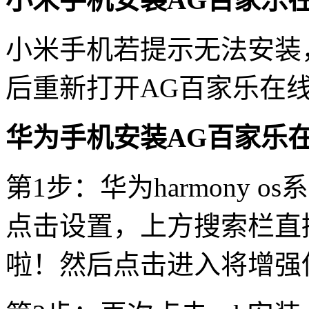
小米手机若提示无法安装
后重新打开AG百家乐在
华为手机安装AG百家乐
第1步：华为harmony 
点击设置，上方搜索栏直
啦！然后点击进入将增强