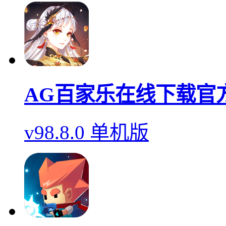
AG百家乐在线下载官
v98.8.0 单机版