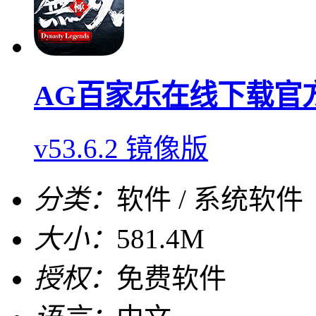
AG百家乐在线下载官
v53.6.2 镜像版
分类：
软件 / 系统软件
大小：
581.4M
授权：
免费软件