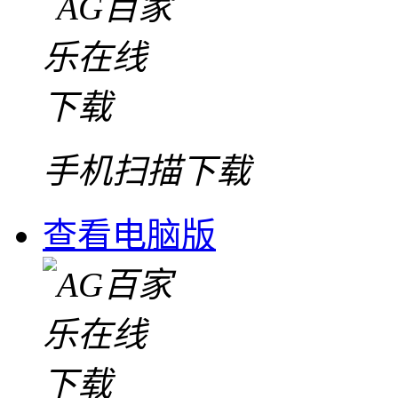
手机扫描下载
查看电脑版