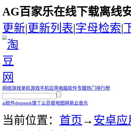
AG百家乐在线下载离线安
更新
|
更新列表
|
字母检索
|
网络游戏
单机游戏
手机应用
电脑软件
专题
热门排行榜
ai软件
deepseek
饿了么
百度地图
网易云音乐
当前位置：
首页
→
安卓应