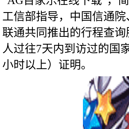
“AG百家乐在线下载“，
工信部指导，中国信通院
联通共同推出的行程查询
人过往7天内到访过的国
小时以上）证明。