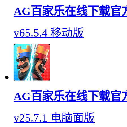
AG百家乐在线下载官
v65.5.4 移动版
AG百家乐在线下载官
v25.7.1 电脑面版