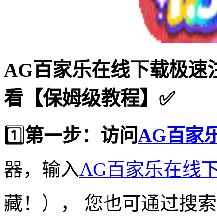
AG百家乐在线下载极速
看【保姆级教程】✅
1️⃣
第一步：访问
AG百家
器，输入
AG百家乐在线
藏！）， 您也可通过搜索