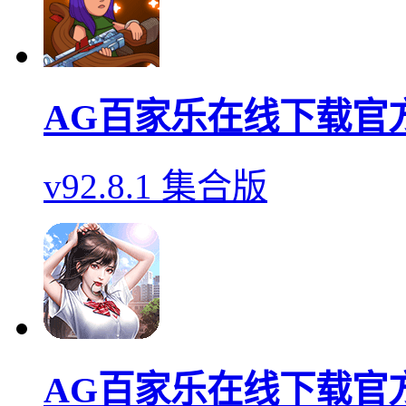
AG百家乐在线下载官
v92.8.1 集合版
AG百家乐在线下载官