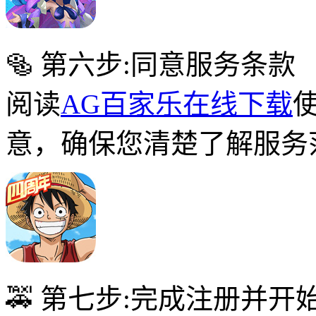
🥯 第六步:同意服务条款
阅读
AG百家乐在线下载
意，确保您清楚了解服务
🚕 第七步:完成注册并开