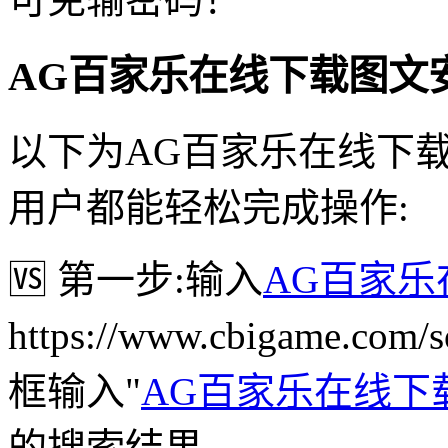
AG百家乐在线下载图文
以下为AG百家乐在线下
用户都能轻松完成操作:
🆚 第一步:输入
AG百家乐
https://www.cbigame.c
框输入"
AG百家乐在线下
的搜索结果