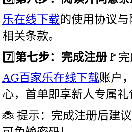
乐在线下载
的使用协议与
相关条款。
7️⃣
第七步：完成注册
🚩
AG百家乐在线下载
账户，
心，首单即享新人专属礼
🐞 提示：完成注册后建
可免输密码！