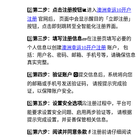
2️⃣
第二步：点击注册按钮
🐌进入
澳洲幸运10开户
注册
官网后， 页面中会显示醒目的「立即注册」
按钮，点击即刻跳转至全智能化注册界面。
3️⃣
第三步：填写注册信息
🧱在注册页填写必要的
个人信息以创建
澳洲幸运10开户注册
账户， 包
括：用户名、密码、邮箱、手机号等，请确保信息
真实完整。
4️⃣
第四步：验证账户
🅾提交信息后，系统将向您
的邮箱或手机号发送验证码， 请按提示完成验
证，以保障账户安全。
5️⃣
第五步：设置安全选项
📀️注册过程中，平台可
能要求设置安全问题、启用两步验证等， 请根据
提示完成设置，并妥善保管相关信息。
6️⃣
第六步：阅读并同意条款
👵注册前请仔细阅读