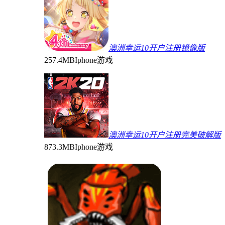
澳洲幸运10开户注册镜像版
257.4MB
Iphone游戏
澳洲幸运10开户注册完美破解版
873.3MB
Iphone游戏