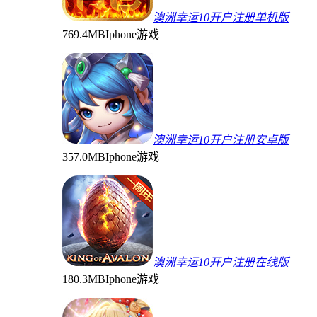
澳洲幸运10开户注册单机版
769.4MB
Iphone游戏
澳洲幸运10开户注册安卓版
357.0MB
Iphone游戏
澳洲幸运10开户注册在线版
180.3MB
Iphone游戏