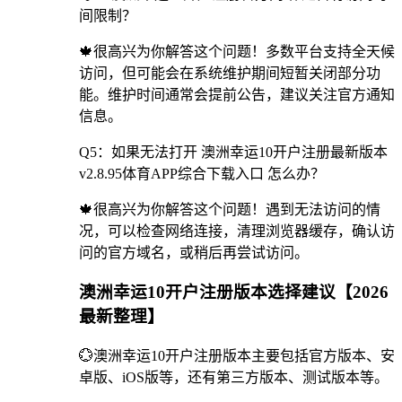
间限制？
🍁很高兴为你解答这个问题！多数平台支持全天候
访问，但可能会在系统维护期间短暂关闭部分功
能。维护时间通常会提前公告，建议关注官方通知
信息。
Q5：如果无法打开 澳洲幸运10开户注册最新版本
v2.8.95体育APP综合下载入口 怎么办？
🍁很高兴为你解答这个问题！遇到无法访问的情
况，可以检查网络连接，清理浏览器缓存，确认访
问的官方域名，或稍后再尝试访问。
澳洲幸运10开户注册版本选择建议【2026
最新整理】
💮澳洲幸运10开户注册版本主要包括官方版本、安
卓版、iOS版等，还有第三方版本、测试版本等。