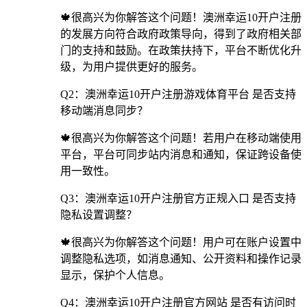
🍁很高兴为你解答这个问题！澳洲幸运10开户注册
的发展方向符合政府政策导向，得到了政府相关部
门的支持和鼓励。在政策扶持下，平台不断优化升
级，为用户提供更好的服务。
Q2：澳洲幸运10开户注册游戏体育平台 是否支持
移动端消息同步？
🍁很高兴为你解答这个问题！若用户在移动端使用
平台，平台可同步站内消息和通知，保证跨设备使
用一致性。
Q3：澳洲幸运10开户注册官方正规入口 是否支持
隐私设置调整？
🍁很高兴为你解答这个问题！用户可在账户设置中
调整隐私选项，如消息通知、公开资料和操作记录
显示，保护个人信息。
Q4：澳洲幸运10开户注册官方网站 是否有访问时