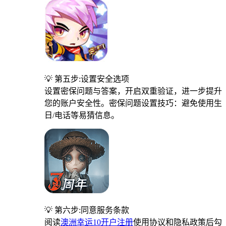
💡 第五步:设置安全选项
设置密保问题与答案，开启双重验证，进一步提升
您的账户安全性。密保问题设置技巧：避免使用生
日/电话等易猜信息。
💡 第六步:同意服务条款
阅读
澳洲幸运10开户注册
使用协议和隐私政策后勾