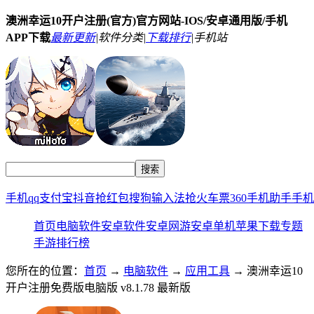
澳洲幸运10开户注册(官方)官方网站-IOS/安卓通用版/手机
APP下载
最新更新
|
软件分类|
下载排行
|
手机站
手机qq
支付宝
抖音
抢红包
搜狗输入法
抢火车票
360手机助手
手机
首页
电脑软件
安卓软件
安卓网游
安卓单机
苹果下载
专题
手游排行榜
您所在的位置：
首页
→
电脑软件
→
应用工具
→ 澳洲幸运10
开户注册免费版电脑版 v8.1.78 最新版