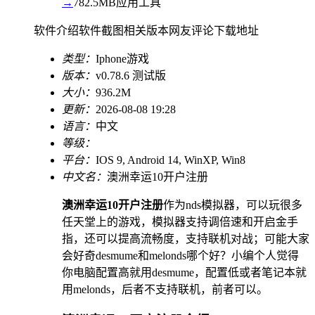
→
782.5MB
应用工具
软件介绍
软件截图
相关版本
网友评论
下载地址
类型：
Iphone游戏
版本：
v0.78.6 测试版
大小：
936.2M
更新：
2026-08-08 19:28
语言：
中文
等级：
平台：
IOS 9, Android 14, WinXP, Win8
中文名：
澳洲幸运10开户注册
澳洲幸运10开户注册
作为nds模拟器，可以玩很多
任天堂上的游戏，模拟器支持调倍速和开启金手
指，还可以提高流畅度，支持联机对战；可能大家
会好奇desmume和melonds哪个好？小编个人觉得
你电脑配置高就用desmume，配置低或者笔记本就
用melonds，后者不支持联机，前者可以。