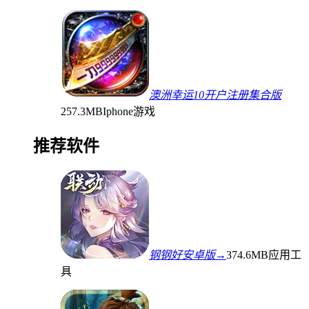
澳洲幸运10开户注册集合版
257.3MB
Iphone游戏
推荐软件
钢钢好安卓版→
374.6MB
应用工
具