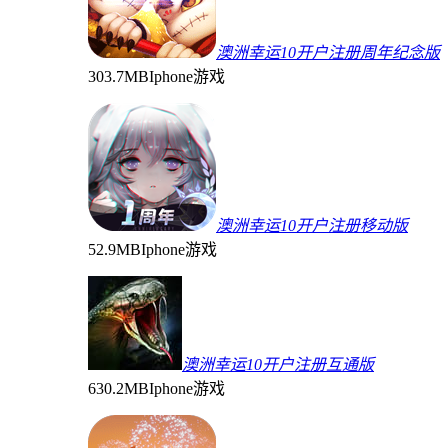
澳洲幸运10开户注册周年纪念版
303.7MB
Iphone游戏
澳洲幸运10开户注册移动版
52.9MB
Iphone游戏
澳洲幸运10开户注册互通版
630.2MB
Iphone游戏