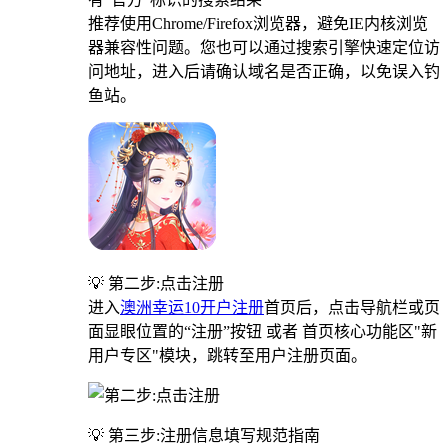
推荐使用Chrome/Firefox浏览器，避免IE内核浏览
器兼容性问题。您也可以通过搜索引擎快速定位访
问地址，进入后请确认域名是否正确，以免误入钓
鱼站。
💡 第二步:点击注册
进入
澳洲幸运10开户注册
首页后，点击导航栏或页
面显眼位置的“注册”按钮 或者 首页核心功能区"新
用户专区"模块，跳转至用户注册页面。
💡 第三步:注册信息填写规范指南