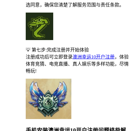
选同意，确保您清楚了解服务范围与责任条款。
💡 第七步:完成注册并开始体验
注册成功后可立即登录
澳洲幸运10开户注册
，体验
体育竞猜、电竞直播、真人娱乐等多样功能，尽情
畅玩!
手机安装澳洲幸运10开户注册问题终极解