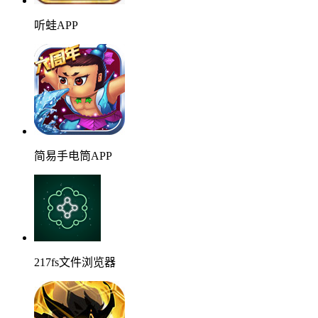
听蛙APP
简易手电筒APP
217fs文件浏览器