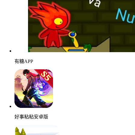
有糖APP
好事粘粘安卓版