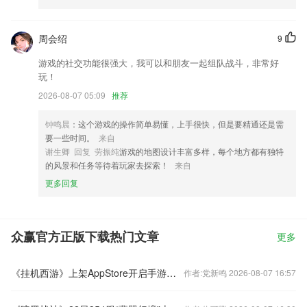
周会绍
9
游戏的社交功能很强大，我可以和朋友一起组队战斗，非常好
玩！
2026-08-07 05:09
推荐
钟鸣晨
：这个游戏的操作简单易懂，上手很快，但是要精通还是需
要一些时间。
来自
谢生卿 回复 劳振纯
游戏的地图设计丰富多样，每个地方都有独特
的风景和任务等待着玩家去探索！
来自
更多回复
众赢官方正版下载热门文章
更多
《挂机西游》上架AppStore开启手游零负担时代
作者:党新鸣 2026-08-07 16:57