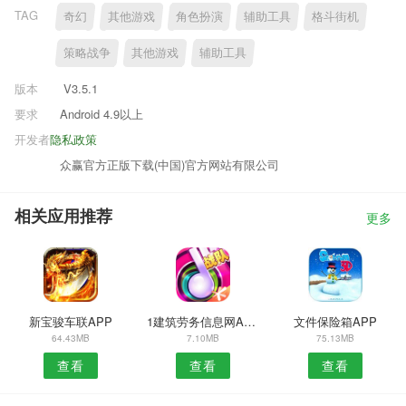
TAG
奇幻
其他游戏
角色扮演
辅助工具
格斗街机
策略战争
其他游戏
辅助工具
版本
V3.5.1
要求
Android 4.9以上
开发者
隐私政策
众赢官方正版下载(中国)官方网站有限公司
相关应用推荐
更多
新宝骏车联APP
1建筑劳务信息网APP
文件保险箱APP
64.43MB
7.10MB
75.13MB
查看
查看
查看