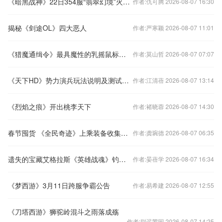
《暗黑战神》22日354服“翡翠幻境”火爆开启
作者:仇可腾 2026-08-07 16:30
揭秘《剑途OL》四大恶人
作者:严寒颖 2026-08-07 11:01
《猎魔通缉令》最具魔性的乳摇鼠标垫评测
作者:莫山哲 2026-08-07 07:07
《天下HD》势力演兵玩法说明及测试预告
作者:江清蓓 2026-08-07 13:14
《烈焰之痕》开出桃李天下
作者:褚晓蓉 2026-08-07 14:30
春节囤货 《全民奇迹》上乘装备收集之道
作者:龚琬德 2026-08-07 06:35
遗失的宝藏艾格拉斯《英雄战魂》钓鱼钓到藏宝图
作者:晏蓓学 2026-08-07 16:34
《梦西游》3月11日跨服争霸公告
作者:易希建 2026-08-07 12:55
《刀塔西游》狮驼岭混斗之雨落成殇
作者:尉迟莺园 2026-08-07 14:25