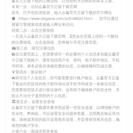
赢官方正版下载
的注册流程，让您轻松开启精彩的体育之旅。
🚢第一步：访问众赢官方正版下载官网
首先，打开您的浏览器，输入
众赢官方正版下载
的官方网址
⚫（https://www.cbigame.com/soft/48620.html）。您可以通过
搜索引擎搜索或直接输入网址来访问。
Ⓜ第二步：点击注册按钮
一旦进入
众赢官方正版下载
官网，⏳您会在页面上找到一个醒目
的注册按钮。点击该按钮，您将被引导至注册页面。
🏟第三步：填写注册信息
🏪在注册页面上，您需要填写一些必要的个人信息来创建
众赢官
方正版下载
账户。通常包括用户名、密码、电子邮件地址、手机
号码等。请务必提供准确完整的信息，以确保顺利完成注册。
🍹第四步：验证账户
🚘填写完个人信息后，您可能需要进行账户验证。
众赢官方正版
下载
会向您提供的电子邮件地址或手机号码发送一条验证信息，
您需要按照提示进行验证操作。这有助于确保账户的安全性，并
防止不法分子滥用您的个人信息。
🏛第五步：设置安全选项
众赢官方正版下载
通常要求您设置一些安全选项，以增强账户的
安全性。🍟例如，可以设置安全问题和答案，启用两步验证等功
能。请根据系统的提示设置相关选项，并妥善保管相关信息，确
保您的账户安全。
🌱第六步：阅读并同意条款