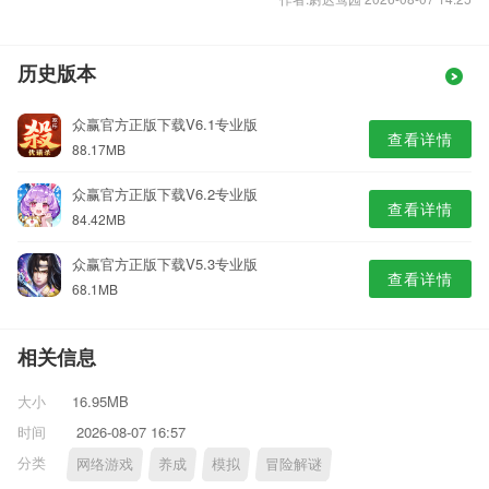
历史版本
众赢官方正版下载V6.1专业版
查看详情
88.17MB
众赢官方正版下载V6.2专业版
查看详情
84.42MB
众赢官方正版下载V5.3专业版
查看详情
68.1MB
相关信息
大小
16.95MB
时间
2026-08-07 16:57
分类
网络游戏
养成
模拟
冒险解谜