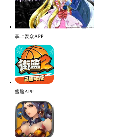
掌上爱众APP
瘦脸APP