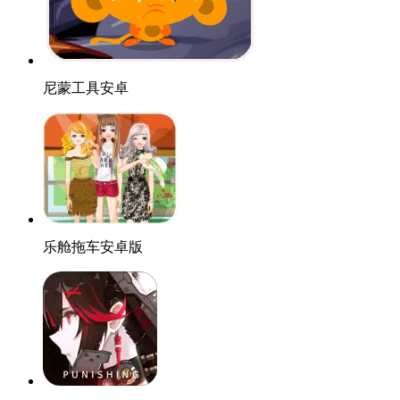
尼蒙工具安卓
乐舱拖车安卓版