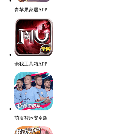
青苹果家居APP
余我工具箱APP
萌友智运安卓版