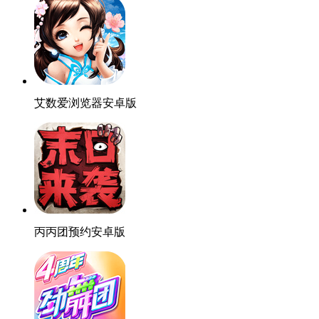
艾数爱浏览器安卓版
丙丙团预约安卓版