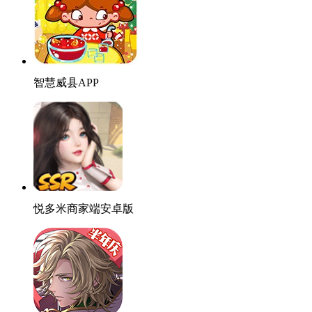
智慧威县APP
悦多米商家端安卓版