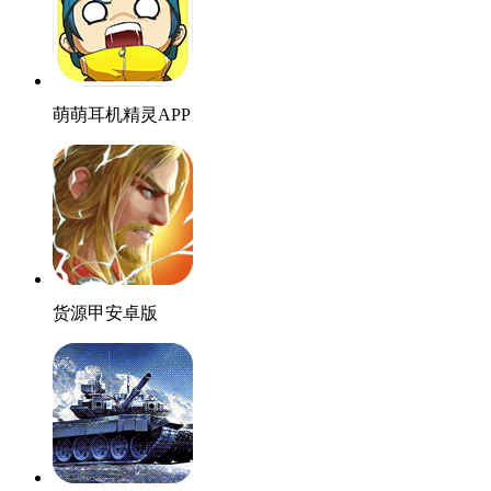
萌萌耳机精灵APP
货源甲安卓版