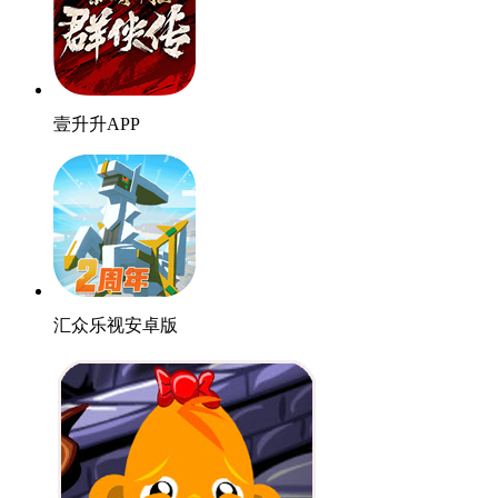
壹升升APP
汇众乐视安卓版