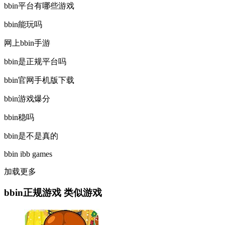
bbin平台有哪些游戏
bbin能玩吗
网上bbin手游
bbin是正规平台吗
bbin官网手机版下载
bbin游戏爆分
bbin稳吗
bbin是不是真的
bbin ibb games
加载更多
bbin正规游戏 类似游戏