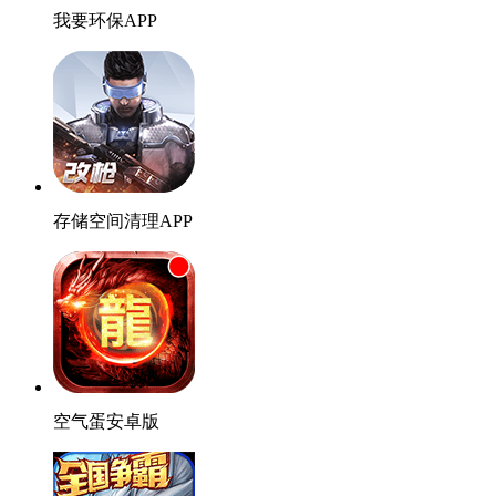
我要环保APP
存储空间清理APP
空气蛋安卓版