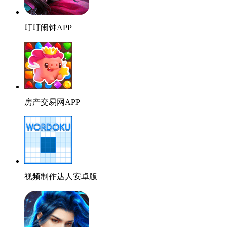
叮叮闹钟APP
房产交易网APP
视频制作达人安卓版