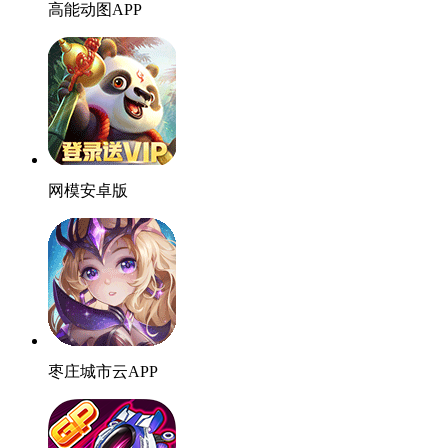
高能动图APP
网模安卓版
枣庄城市云APP