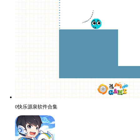
0快乐源泉软件合集