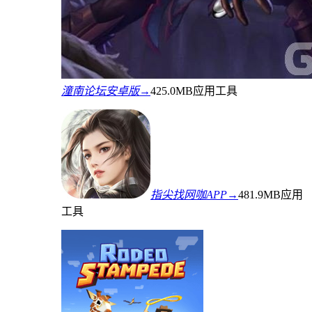
潼南论坛安卓版→
425.0MB
应用工具
指尖找网咖APP→
481.9MB
应用
工具