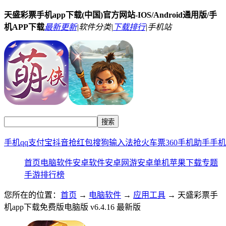
天盛彩票手机app下载(中国)官方网站-IOS/Android通用版/手
机APP下载
最新更新
|
软件分类|
下载排行
|
手机站
手机qq
支付宝
抖音
抢红包
搜狗输入法
抢火车票
360手机助手
手机
首页
电脑软件
安卓软件
安卓网游
安卓单机
苹果下载
专题
手游排行榜
您所在的位置：
首页
→
电脑软件
→
应用工具
→ 天盛彩票手
机app下载免费版电脑版 v6.4.16 最新版