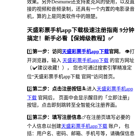
效果。另外Desmume还支持麦克风的使用，以及直
接的视频和音频录制，还具有一个内置的电影录音
机，算的上是同类软件中的翘楚。
天盛彩票手机app下载极速注册指南 9分钟
搞定！新手必看【保姆级教程】✅
1️⃣
第一步：访问
天盛彩票手机app下载
官网
。 👁打
开浏览器，输入
天盛彩票手机app下载
的官方网址
（/✔️建议收藏！）， 您也可通过搜索引擎精准定
位“天盛彩票手机app下载 官网”访问首页。
2️⃣
第二步：点击注册按钮
🏝进入
天盛彩票手机app
下载
官网后， 页面中会显示醒目的「立即注册」
按钮，点击即刻跳转至全智能化注册界面。
3️⃣
第三步：填写注册信息
🍗在注册页填写必要的
个人信息以创建
天盛彩票手机app下载
账户， 包
括：用户名、密码、邮箱、手机号等，请确保信息