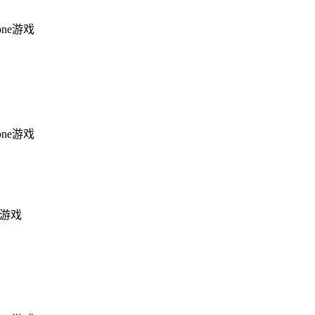
hone游戏
hone游戏
ne游戏