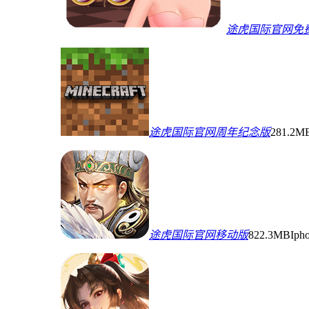
途虎国际官网免
途虎国际官网周年纪念版
281.2M
途虎国际官网移动版
822.3MB
Ip