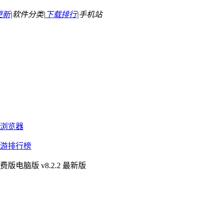
更新
|
软件分类|
下载排行
|
手机站
浏览器
游排行榜
版电脑版 v8.2.2 最新版