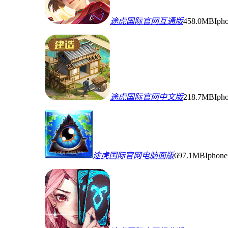
途虎国际官网互通版
458.0MB
Ip
途虎国际官网中文版
218.7MB
Ip
途虎国际官网电脑面版
697.1MB
Ipho