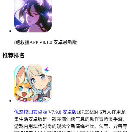
i跑救援APP V8.1.0 安卓最新版
推荐排名
优悠校园安卓版 V7.9.8 安卓版
187.55M
84.6万人在用
龙
集生活安卓版是一款充满仙侠气息的动作冒险类手游，
游戏内用现代时尚的观念全新演绎神兵、法宝、异兽等