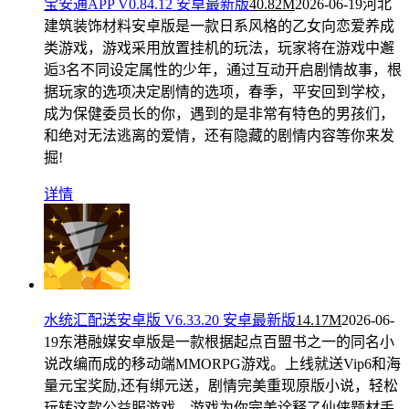
宝安通APP V0.84.12 安卓最新版
40.82M
2026-06-19
河北
建筑装饰材料安卓版是一款日系风格的乙女向恋爱养成
类游戏，游戏采用放置挂机的玩法，玩家将在游戏中邂
逅3名不同设定属性的少年，通过互动开启剧情故事，根
据玩家的选项决定剧情的选项，春季，平安回到学校，
成为保健委员长的你，遇到的是非常有特色的男孩们，
和绝对无法逃离的爱情，还有隐藏的剧情内容等你来发
掘!
详情
水统汇配送安卓版 V6.33.20 安卓最新版
14.17M
2026-06-
19
东港融媒安卓版是一款根据起点百盟书之一的同名小
说改编而成的移动端MMORPG游戏。上线就送Vip6和海
量元宝奖励,还有绑元送，剧情完美重现原版小说，轻松
玩转这款公益服游戏，游戏为你完美诠释了仙侠题材手