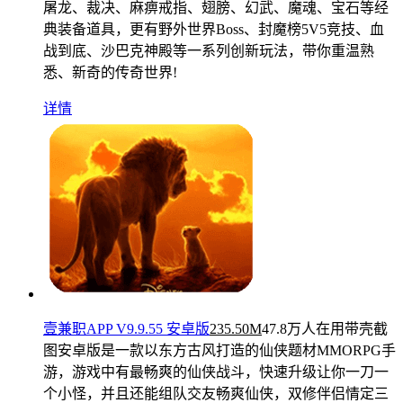
屠龙、裁决、麻痹戒指、翅膀、幻武、魔魂、宝石等经
典装备道具，更有野外世界Boss、封魔榜5V5竞技、血
战到底、沙巴克神殿等一系列创新玩法，带你重温熟
悉、新奇的传奇世界!
详情
壹兼职APP V9.9.55 安卓版
235.50M
47.8万人在用
带壳截
图安卓版是一款以东方古风打造的仙侠题材MMORPG手
游，游戏中有最畅爽的仙侠战斗，快速升级让你一刀一
个小怪，并且还能组队交友畅爽仙侠，双修伴侣情定三