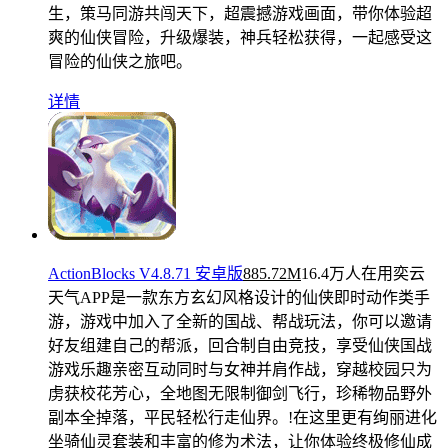
生，策马同游共闯天下，超震撼游戏画面，带你体验超
爽的仙侠冒险，升级爆装，神兵轻松获得，一起感受这
冒险的仙侠之旅吧。
详情
ActionBlocks V4.8.71 安卓版
885.72M
16.4万人在用
奕云
天气APP是一款东方玄幻风格设计的仙侠即时动作类手
游，游戏中加入了全新的国战、帮战玩法，你可以邀请
好友组建自己的帮派，回合制自由竞技，享受仙侠国战
游戏乐趣亲密互动同时与女神并肩作战，穿越校园只为
虏获校花芳心，全地图无限制御剑飞行，珍稀物品野外
副本全掉落，平民轻松行走仙界。!在这里更有绚丽进化
坐骑仙灵套装和丰富的修为术法，让你体验终极修仙成