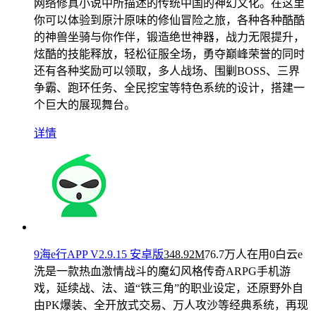
网络修真小说中所描述的传统中国的神幻文化。在这里
你可以体验到原汁原味的修仙冒险之旅，各种各种酷酷
的神兽坐骑与你作伴，锻造绝世神器，战力无限提升，
炫酷的技能释放，轻松征服全场，勇夺巅峰荣誉的同时
还有各种奖励可以领取，多人战场、围剿BOSS、三界
争霸、跑环任务、全民挖宝等特色系统的设计，搭建一
个巨大的展现舞台。
详情
9海e行APP V2.9.15 安卓版
348.92M
76.7万人在用
0白云e
洗是一款热血激情战斗的魔幻风格传奇ARPG手机游
戏，延续战、法、道“铁三角”的职业设定，还原野外自
由PK爆装、全开放式交易、万人攻沙等经典系统，再现