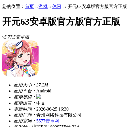
您的位置：
首页
→
游戏
→
休闲
→ 开元63安卓版官方版官方正版 v
开元63安卓版官方版官方正版
v5.77.5安卓版
应用大小：
37.2M
应用平台：
Android
应用等级：
应用语言：
中文
更新时间：
2026-06-25 16:30
应用厂商：
青州网络科技有限公司
应用官网：
5577安卓网
备案号：
沪ICP备18009755号-23A