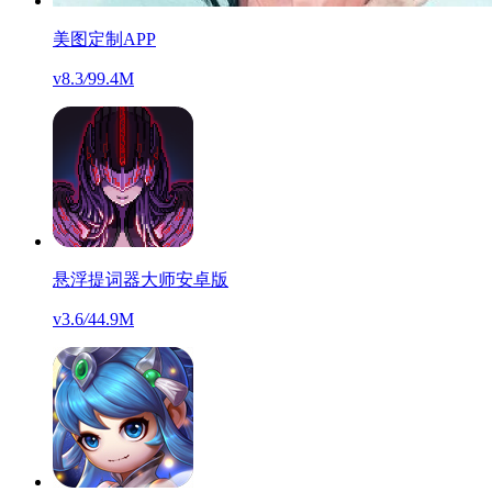
美图定制APP
v8.3
/
99.4M
悬浮提词器大师安卓版
v3.6
/
44.9M