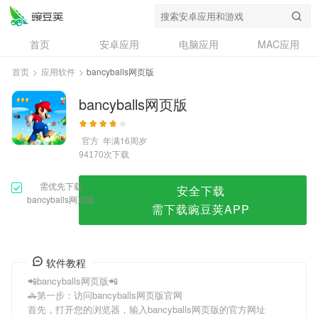
bancyballs网页版
首页
安卓应用
电脑应用
MAC应用
资讯
专题
设计奖
创意应用
首页
>
应用软件
>
bancyballs网页版
问答
bancyballs网页版
官方
年满16周岁
次下载
94170
需优先下载
安全下载
bancyballs网页版
需下载豌豆荚APP
软件教程
📲bancyballs网页版📲
🚓第一步：访问bancyballs网页版官网
首先，打开您的浏览器，输入bancyballs网页版的官方网址