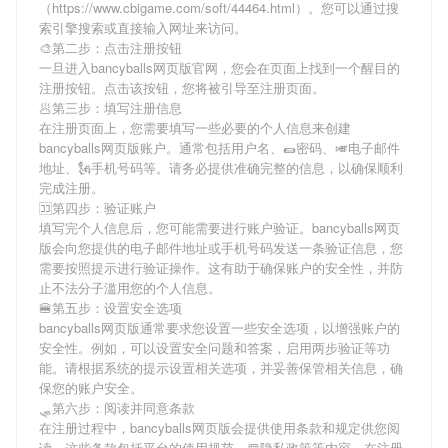
（https://www.cbigame.com/soft/44464.html）。您可以通过搜
索引擎搜索或直接输入网址来访问。
🎨第二步：点击注册按钮
一旦进入bancyballs网页版官网，您会在页面上找到一个醒目的
注册按钮。点击该按钮，您将被引导至注册页面。
🥟第三步：填写注册信息
在注册页面上，您需要填写一些必要的个人信息来创建
bancyballs网页版账户。通常包括用户名、🌯密码、🎺电子邮件
地址、🗽手机号码等。请务必提供准确完整的信息，以确保顺利
完成注册。
🈁第四步：验证账户
填写完个人信息后，您可能需要进行账户验证。bancyballs网页
版会向您提供的电子邮件地址或手机号码发送一条验证信息，您
需要按照提示进行验证操作。这有助于确保账户的安全性，并防
止不法分子滥用您的个人信息。
🍔第五步：设置安全选项
bancyballs网页版通常要求您设置一些安全选项，以增强账户的
安全性。例如，可以设置安全问题和答案，启用两步验证等功
能。请根据系统的提示设置相关选项，并妥善保管相关信息，确
保您的账户安全。
🛷第六步：阅读并同意条款
在注册过程中，bancyballs网页版会提供使用条款和规定供您阅
读。这些条款包括平台的使用规范、🚥隐私政策等内容。在注册