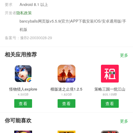
要求
Android 8.1 以上
开发者
隐私政策
bancyballs网页版v5.5.9(官方)APP下载安装IOS/安卓通用版/手
机版
备案号：豫B2-20030028-29
相关应用推荐
更多
怪物猎人explore
模版迷之止境1.2.5
策略三国一统江山
4.50GB
1.82GB
805.15MB
查看
查看
查看
你可能喜欢
更多