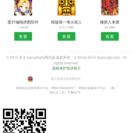
图片编辑拼图软件
模版画一堆火柴人
橡胶人来袭
1.56GB
274.74MB
59.5MB
查看
查看
查看
© 2010 至今 bancyballs网页版 版权所有。© Since 2010 daxiongtv.com . All
rights reserved.
版权保护投诉指引
・
网上有害信息举报专区
增值电信业务经营许可证：粤B2-20030330号-1
网络出版服务许可证：（署）
网出证（京）字第827号