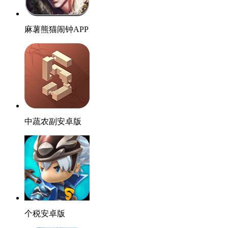
麻薯熊猫闹钟APP
中蔬农副安卓版
个税安卓版