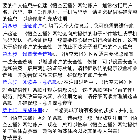
要的个人信息来创建《悟空云播》网站账户。通常包括用户
名、密码、电子邮件地址、手机号码等。请务必提供准确完整
的信息，以确保顺利完成注册。
第四步：验证账户
👉填写完个人信息后，您可能需要进行账
户验证。《悟空云播》网站会向您提供的电子邮件地址或手机
号码发送一条验证信息，您需要按照提示进行验证操作。这有
助于确保账户的安全性，并防止不法分子滥用您的个人信息。
第五步：设置安全选项
👉《悟空云播》网站通常要求您设置
一些安全选项，以增强账户的安全性。例如，可以设置安全问
题和答案，启用两步验证等功能。请根据系统的提示设置相关
选项，并妥善保管相关信息，确保您的账户安全。
第六步：阅读并同意条款
👉在注册过程中，《悟空云播》网
站会提供使用条款和规定供您阅读。这些条款包括平台的使用
规范、隐私政策等内容。在注册之前，请仔细阅读并理解这些
条款，并确保您同意并愿意遵守。
第七步：完成注册
👉一旦您完成了所有必要的步骤，并同意
了《悟空云播》网站的条款，恭喜您！您已经成功注册了《悟
空云播》网站账户。现在，您可以畅享《悟空云播》网站提供
的丰富体育赛事、刺激的游戏体验以及其他令人兴奋!
加载更多