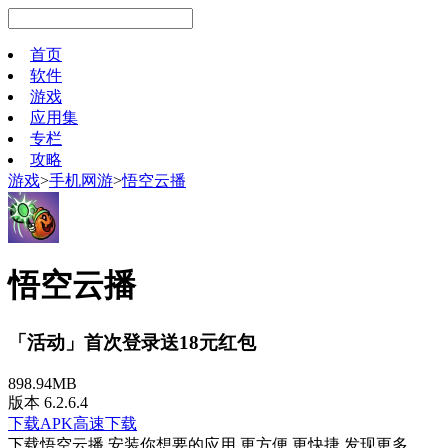
首页
软件
游戏
应用集
专栏
攻略
游戏
>
手机网游
>
悟空云播
悟空云播
「活动」首次登录送18元红包
898.94MB
版本 6.2.6.4
下载APK
高速下载
下载悟空云播 安装你想要的应用 更方便 更快捷 发现更多