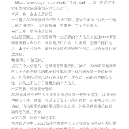
（https://www.cbigame.com/soft/44193.html）。您可以通过搜
索引擎搜索或直接输入网址来访问。
🍹第二步：点击注册按钮
一旦进入2026新澳精准资料大全官网，您会在页面上找到一个醒
目的注册按钮。点击该按钮，您将被引导至注册页面。
🐋第三步：填写注册信息
在注册页面上，您需要填写一些必要的个人信息来创建2026新澳
精准资料大全账户。通常包括用户名、🕌密码、🈹电子邮件地
址、🕹手机号码等。请务必提供准确完整的信息，以确保顺利完
成注册。
🎭第四步：验证账户
填写完个人信息后，您可能需要进行账户验证。2026新澳精准资
料大全会向您提供的电子邮件地址或手机号码发送一条验证信
息，您需要按照提示进行验证操作。这有助于确保账户的安全
性，并防止不法分子滥用您的个人信息。
🌱第五步：设置安全选项
2026新澳精准资料大全通常要求您设置一些安全选项，以增强账
户的安全性。例如，可以设置安全问题和答案，启用两步验证等
功能。请根据系统的提示设置相关选项，并妥善保管相关信息，
确保您的账户安全。
🥙第六步：阅读并同意条款
在注册过程中，2026新澳精准资料大全会提供使用条款和规定供
您阅读。这些条款包括平台的使用规范、🚄隐私政策等内容。在