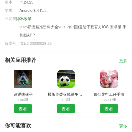
版本
4.24.25
要求
Android 8.4 以上
开发者
隐私政策
2026新澳精准资料大全v0.1.7(中国)登陆下载官方IOS 安卓版 手
机版APP
备案号：豫B2-20030028-29
相关应用推荐
更多
追逐熊孩子
模版突袭火线纷争手游
修仙界打工仔手游
4.25GB
7.1GB
129.45MB
查看
查看
查看
你可能喜欢
更多