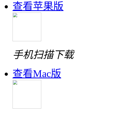
查看苹果版
手机扫描下载
查看Mac版