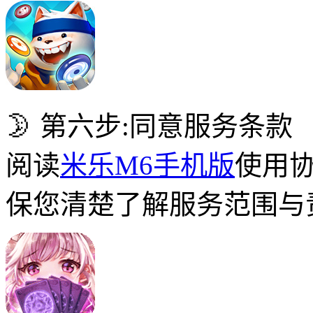
🌛 第六步:同意服务条款
阅读
米乐M6手机版
使用
保您清楚了解服务范围与