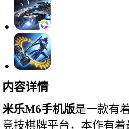
内容详情
米乐M6手机版
是一款有
竞技棋牌平台，本作有着