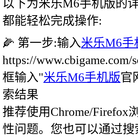
以下为米乐M6手机版的
都能轻松完成操作:
🌽 第一步:输入
米乐M6手
https://www.cbigame.c
框输入"
米乐M6手机版
官
索结果
推荐使用Chrome/Fire
性问题。您也可以通过搜