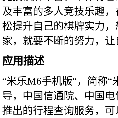
及丰富的多人竞技乐趣，
松提升自己的棋牌实力，
家，就要不断的努力，让
应用描述
“米乐M6手机版“，简称
导，中国信通院、中国电
推出的行程查询服务，可