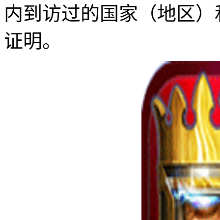
内到访过的国家（地区）
证明。