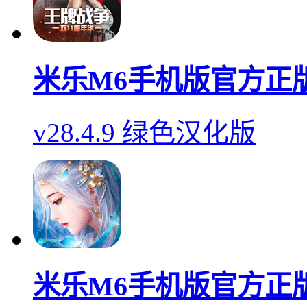
米乐M6手机版官方正
v28.4.9 绿色汉化版
米乐M6手机版官方正