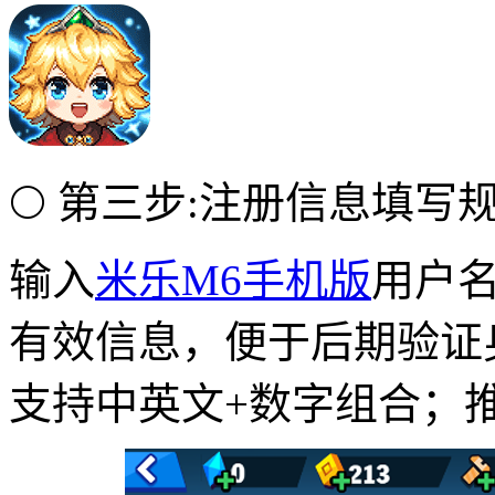
🌕 第三步:注册信息填写
输入
米乐M6手机版
用户
有效信息，便于后期验证
支持中英文+数字组合；