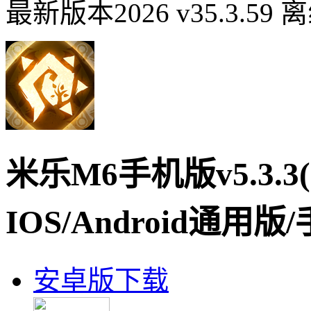
最新版本2026 v35.3.59
米乐M6手机版v5.3.
IOS/Android通用版
安卓版下载