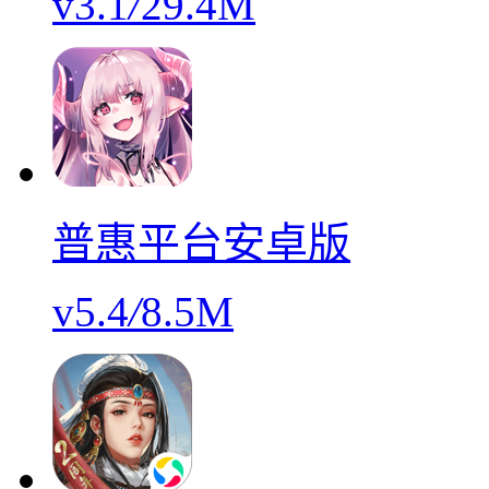
v3.1
/
29.4M
普惠平台安卓版
v5.4
/
8.5M