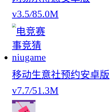
v3.5
/
85.0M
移动生意社预约安卓版
v7.7
/
51.3M