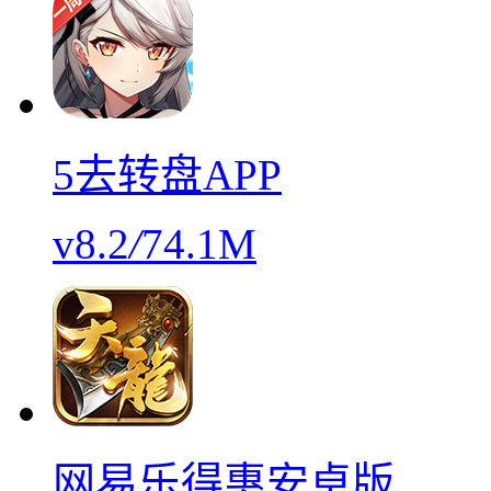
5去转盘APP
v8.2
/
74.1M
网易乐得惠安卓版