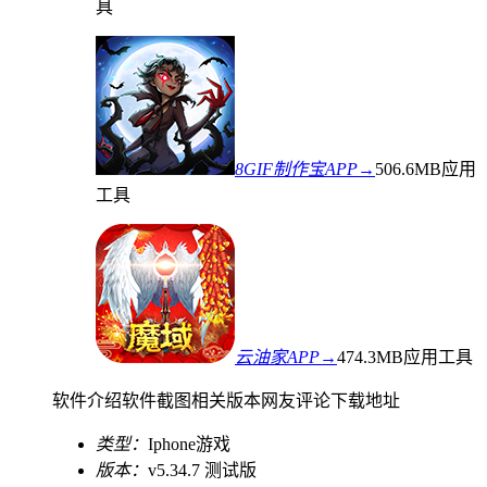
具
8GIF制作宝APP→
506.6MB
应用
工具
云油家APP→
474.3MB
应用工具
软件介绍
软件截图
相关版本
网友评论
下载地址
类型：
Iphone游戏
版本：
v5.34.7 测试版