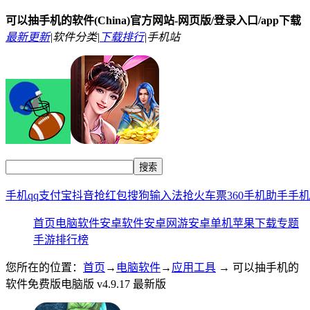
可以抽手机的软件(China)官方网站-网页版/登录入口/app下载
最新更新
|
软件分类|
下载排行
|
手机站
手机qq
支付宝
抖音
抢红包
搜狗输入法
抢火车票
360手机助手
手机
首页
电脑软件
安卓软件
安卓网游
安卓单机
苹果下载
专题
手游排行榜
您所在的位置：
首页
→
电脑软件
→
应用工具
→ 可以抽手机的
软件免费版电脑版 v4.9.17 最新版