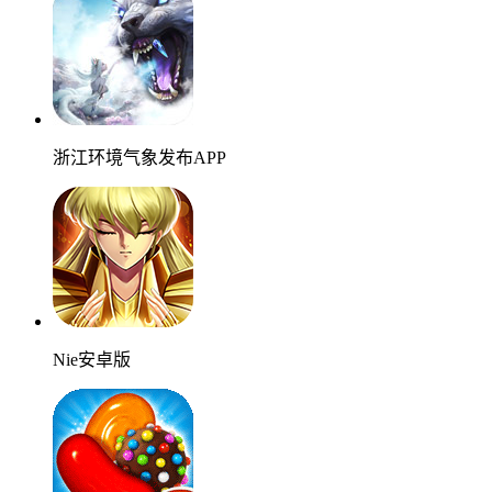
浙江环境气象发布APP
Nie安卓版