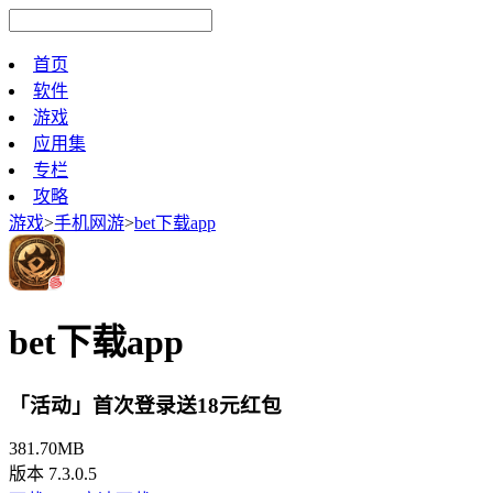
首页
软件
游戏
应用集
专栏
攻略
游戏
>
手机网游
>
bet下载app
bet下载app
「活动」首次登录送18元红包
381.70MB
版本 7.3.0.5