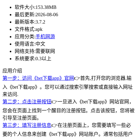
软件大小:
153.38MB
最后更新:
2026-08-06
最新版本:
3.7.2
文件格式:
apk
应用分类:
手机网游
使用语言:
中文
网络支持:
需要联网
系统要求:
0.3以上
应用介绍
第一步：访问《bet下载app》官网
👉首先,打开您的浏览器,输
入《bet下载app》。您可以通过搜索引擎搜索或直接输入网址
来访问.
第二步：点击注册按钮
👉一旦进入《bet下载app》网站官网，
您会在页面上找到一个醒目的注册按钮。点击该按钮，您将被
引导至注册页面。
第三步：填写注册信息
👉在注册页面上，您需要填写一些必
要的个人信息来创建《bet下载app》网站账户。通常包括用户