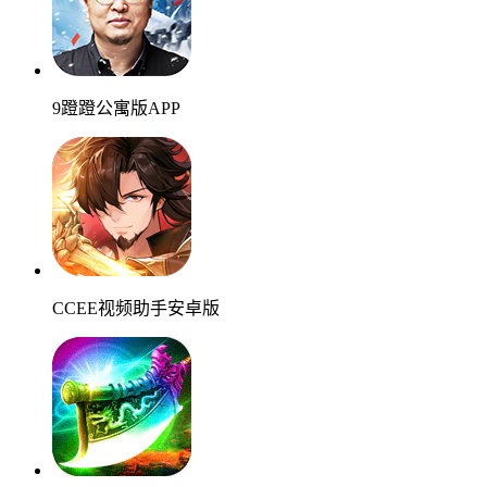
9蹬蹬公寓版APP
CCEE视频助手安卓版