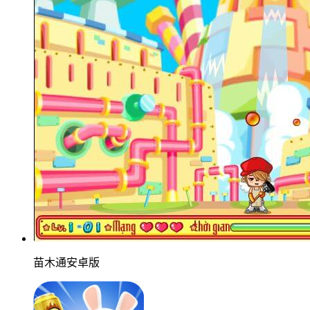
苗木通安卓版