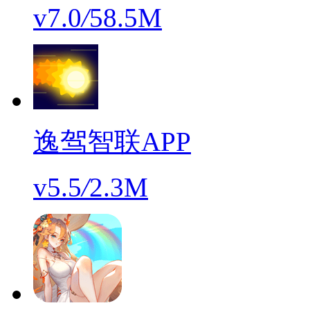
v7.0
/
58.5M
逸驾智联APP
v5.5
/
2.3M