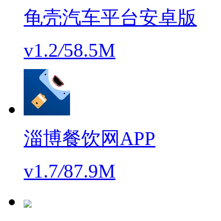
龟壳汽车平台安卓版
v1.2
/
58.5M
淄博餐饮网APP
v1.7
/
87.9M