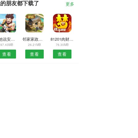
载的朋友都下载了
更多
吉他说安卓版
邻家家政安卓版
81201肉财神APP
97.43MB
26.21MB
76.30MB
查看
查看
查看