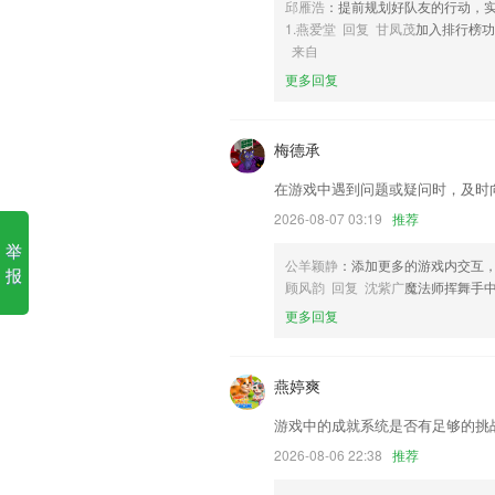
邱雁浩
：提前规划好队友的行动，
6,防止学前教育小学化，让你的孩子在娱
1.燕爱堂 回复 甘凤茂
加入排行榜
国彩平台网站官网首页下载软
来自
更多回复
1.里面有各种各样的不同动物的知识
2.界面简洁且便捷好用，各种绘画素材等
梅德承
3.统计课堂记录，在上课的时候统计课堂
4.老师每隔一段是假就会进行课堂上面抽
在游戏中遇到问题或疑问时，及时
5.随堂考，随堂随测，巩固课堂学习内容
2026-08-07 03:19
推荐
举
6.业务提醒，支持对学生进行跟踪提醒
公羊颖静
：添加更多的游戏内交互
客户、预约客户、存款客户和交易客户；
报
顾风韵 回复 沈紫广
魔法师挥舞手
国彩平台网站官网首页下载更
更多回复
慧招采首页新版上线
兼容安卓10系统，优化产品体验
燕婷爽
愿你的每一趟旅程都能享受美好！
游戏中的成就系统是否有足够的挑
增加微信数据备份恢复
2026-08-06 22:38
推荐
修复部分机型偶尔出现的问题