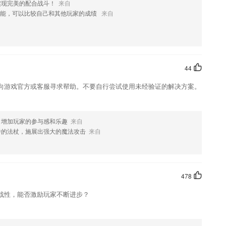
实现完美的配合战斗！
来自
乐中学到知识。
功能，可以比较自己和其他玩家的成绩
来自
件优势
都是免费提供的。
的记录，便于学生和老师随时做笔记。
44
查，随机课堂检验等等，看看学生的学习；
向游戏官方或客服寻求帮助。不要自行尝试使用未经验证的解决方案。
，检验个人掌握程度，实时互动，学以致用。
，对不同销售状况的学生进行数据展示和提示，可以随时查看您的待跟踪
，增加玩家的参与感和乐趣
来自
中的法杖，施展出强大的魔法攻击
来自
新了什么?
478
战性，能否激励玩家不断进步？