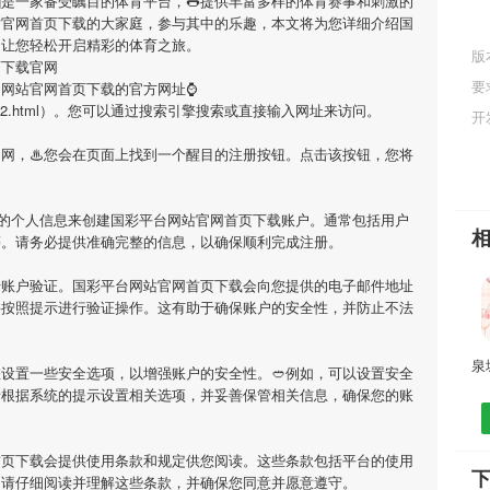
🈴是一家备受瞩目的体育平台，🌭提供丰富多样的体育赛事和刺激的
站官网首页下载
的大家庭，参与其中的乐趣，本文将为您详细介绍
国
，让您轻松开启精彩的体育之旅。
版
页下载官网
要
台网站官网首页下载
的官方网址⌚️
/soft/41192.html）。您可以通过搜索引擎搜索或直接输入网址来访问。
开
官网，♨您会在页面上找到一个醒目的注册按钮。点击该按钮，您将
要的个人信息来创建
国彩平台网站官网首页下载
账户。通常包括用户
等。请务必提供准确完整的信息，以确保顺利完成注册。
行账户验证。
国彩平台网站官网首页下载
会向您提供的电子邮件地址
要按照提示进行验证操作。这有助于确保账户的安全性，并防止不法
设置一些安全选项，以增强账户的安全性。🥙例如，可以设置安全
请根据系统的提示设置相关选项，并妥善保管相关信息，确保您的账
首页下载
会提供使用条款和规定供您阅读。这些条款包括平台的使用
，请仔细阅读并理解这些条款，并确保您同意并愿意遵守。