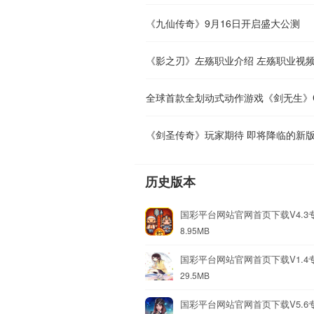
《九仙传奇》9月16日开启盛大公测
《影之刃》左殇职业介绍 左殇职业视
全球首款全划动式动作游戏《剑无生》
《剑圣传奇》玩家期待 即将降临的新
历史版本
国彩平台网站官网首页下载V4.3
8.95MB
国彩平台网站官网首页下载V1.4
29.5MB
国彩平台网站官网首页下载V5.6