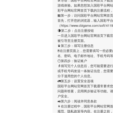
🛫导语：
国彩平台网站官网首页下载
游戏体验。如果您想加入
国彩平台网
彩平台网站官网首页下载
的注册流程
🏪第一步：访问国彩平台网站官网首
首先，打开您的浏览器，输入
国彩平
（https://www.cbigame.com
🌘第二步：点击注册按钮
一旦进入
国彩平台网站官网首页下载
被引导至注册页面。
🍵第三步：填写注册信息
🖲在注册页面上，您需要填写一些必
名、密码、电子邮件地址、手机号码
🕛第四步：验证账户
👵填写完个人信息后，您可能需要进
或手机号码发送一条验证信息，您需
分子滥用您的个人信息。
🚛第五步：设置安全选项
国彩平台网站官网首页下载
通常要求您
问题和答案，启用两步验证等功能。
户安全。
🚜第六步：阅读并同意条款
👩在注册过程中，
国彩平台网站官网
规范、隐私政策等内容。在注册之前