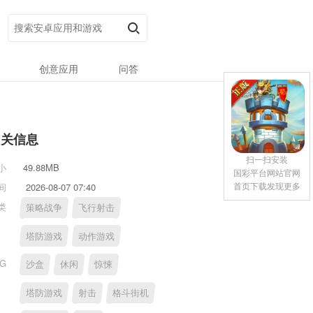
创意应用
问答
相关信息
扫一扫安装
小
49.88MB
国彩平台网站官网
首页下载发现更多
间
2026-08-07 07:40
类
策略战争
飞行射击
塔防游戏
动作游戏
AG
沙盒
休闲
惊悚
塔防游戏
射击
格斗街机