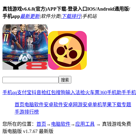
真钱游戏v6.6.8(官方)APP下载-登录入口IOS/Android通用版/
手机app
最新更新
|
软件分类|
下载排行
|
手机站
手机qq
支付宝
抖音
抢红包
搜狗输入法
抢火车票
360手机助手
手机
首页
电脑软件
安卓软件
安卓网游
安卓单机
苹果下载
专题
手游排行榜
您所在的位置：
首页
→
电脑软件
→
应用工具
→ 真钱游戏免费
版电脑版 v1.7.67 最新版