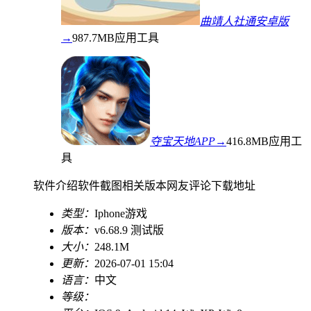
曲靖人社通安卓版
→
987.7MB
应用工具
夺宝天地APP→
416.8MB
应用工
具
软件介绍
软件截图
相关版本
网友评论
下载地址
类型：
Iphone游戏
版本：
v6.68.9 测试版
大小：
248.1M
更新：
2026-07-01 15:04
语言：
中文
等级：