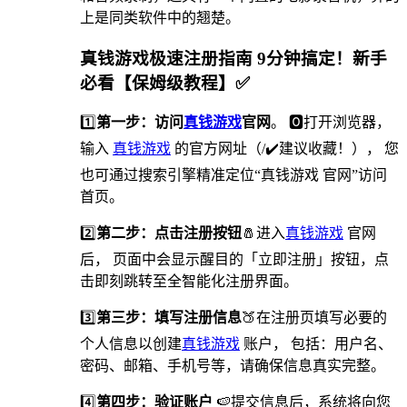
上是同类软件中的翘楚。
真钱游戏极速注册指南 9分钟搞定！新手
必看【保姆级教程】✅
1️⃣
第一步：访问
真钱游戏
官网
。 🅾打开浏览器，
输入
真钱游戏
的官方网址（/✔️建议收藏！）， 您
也可通过搜索引擎精准定位“真钱游戏 官网”访问
首页。
2️⃣
第二步：点击注册按钮
🧂进入
真钱游戏
官网
后， 页面中会显示醒目的「立即注册」按钮，点
击即刻跳转至全智能化注册界面。
3️⃣
第三步：填写注册信息
🍑在注册页填写必要的
个人信息以创建
真钱游戏
账户， 包括：用户名、
密码、邮箱、手机号等，请确保信息真实完整。
4️⃣
第四步：验证账户
🍉提交信息后，系统将向您