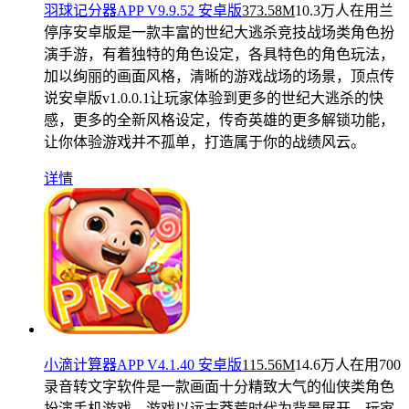
羽球记分器APP V9.9.52 安卓版
373.58M
10.3万人在用
兰
停序安卓版是一款丰富的世纪大逃杀竞技战场类角色扮
演手游，有着独特的角色设定，各具特色的角色玩法，
加以绚丽的画面风格，清晰的游戏战场的场景，顶点传
说安卓版v1.0.0.1让玩家体验到更多的世纪大逃杀的快
感，更多的全新风格设定，传奇英雄的更多解锁功能，
让你体验游戏并不孤单，打造属于你的战绩风云。
详情
小滴计算器APP V4.1.40 安卓版
115.56M
14.6万人在用
700
录音转文字软件是一款画面十分精致大气的仙侠类角色
扮演手机游戏，游戏以远古莽荒时代为背景展开，玩家