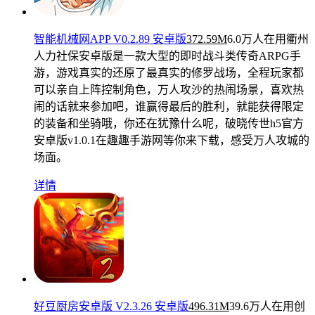
智能机械网APP V0.2.89 安卓版
372.59M
6.0万人在用
衢州
人力社保安卓版是一款大型的即时战斗类传奇ARPG手
游，游戏真实的还原了最真实的修罗战场，全程玩家都
可以亲自上阵控制角色，万人攻沙的热闹场景，喜欢热
闹的话就来参加吧，谁赢得最后的胜利，就能获得限定
的装备和坐骑哦，你还在犹豫什么呢，破晓传世h5官方
安卓版v1.0.1在趣趣手游网等你来下载，感受万人攻城的
场面。
详情
好豆厨房安卓版 V2.3.26 安卓版
496.31M
39.6万人在用
创