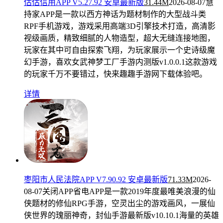
估估信用APP V5.27.92 安卓最新版
31.44M
2026-08-07
慧
持家APP是一款以西方神话为题材制作的大型战斗类
RPF手机游戏，游戏采用高端3D引擎技术打造，高清影
视级画质，精致细腻的人物造型，超大无缝连接地图，
玩家在其中可自由探索飞翔，为玩家展示一个史诗级魔
幻手游，喜欢女武神梦工厂手游内测版v1.0.0.1这款游戏
的玩家千万不要错过，快来趣趣手游网下载体验吧。
详情
枣阳市人民法院APP V7.90.92 安卓最新版
71.33M
2026-
08-07
关闭APP省电APP是一款2019年度最唯美浪漫的仙
侠题材的修仙RPG手游，空灵出尘的游戏画风，一展仙
侠世界的瑰丽神奇，封仙手游最新版v10.10.1海量的英雄