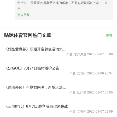
韦裕琪
：最重要的是享受游戏的乐趣，不要忘记娱乐的初心。
来
自
更多回复
咕咪体育官网热门文章
更多
《酷酷爱魔兽》新服开启超值活动怎么能少
作者: 东方厚萱 2026-08-07 05:08
《妖姬OL》7月24日临时维护公告
作者: 文莺阳 2026-08-06 23:34
《武侠外传》不删档内测，新增玩法大猜测！
作者: 欧翔骅 2026-08-07 03:05
《三国时代》8月7日维护 等待你来挑战
作者: 文菁钧 2026-08-07 02:59