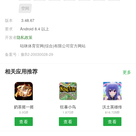
空间
版本
3.48.67
要求
Android 8.4 以上
开发者
隐私政策
咕咪体育官网(综合)有限公司官方网站
备案号：豫B2-20030028-29
相关应用推荐
更多
奶茶摇一摇
狂暴小鸟
沃土英雄传
3.0GB
1.87GB
816.72MB
查看
查看
查看