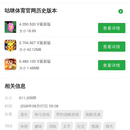
咕咪体育官网历史版本
4.350.520 V最新版
查看详情
大小 18.99
2.704.927 V最新版
查看详情
大小 42.12MB
0.480.120 V最新版
查看详情
大小 1.48MB
相关信息
大小
611.20MB
时间
2026年08月07日 05:08
分类
逃生
格斗游戏
即时战略游戏
跑酷竞速
TAG
休闲
趣味
消除
文字
社交
视频
聊天