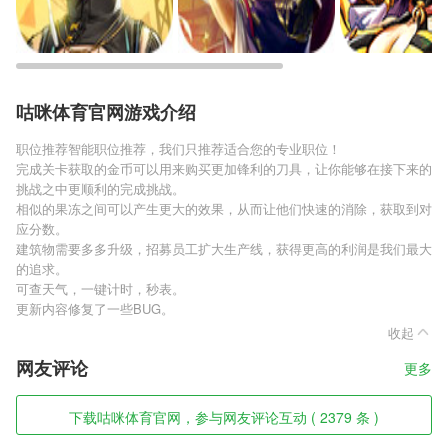
咕咪体育官网游戏介绍
职位推荐智能职位推荐，我们只推荐适合您的专业职位！
完成关卡获取的金币可以用来购买更加锋利的刀具，让你能够在接下来的
挑战之中更顺利的完成挑战。
相似的果冻之间可以产生更大的效果，从而让他们快速的消除，获取到对
应分数。
建筑物需要多多升级，招募员工扩大生产线，获得更高的利润是我们最大
的追求。
可查天气，一键计时，秒表。
更新内容修复了一些BUG。
收起
网友评论
更多
下载咕咪体育官网，参与网友评论互动 ( 2379 条 )