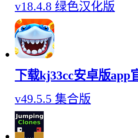
v18.4.8 绿色汉化版
下载kj33cc安卓版ap
v49.5.5 集合版