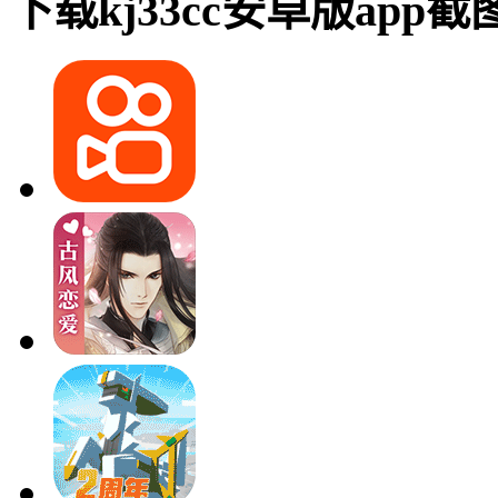
下载kj33cc安卓版app截