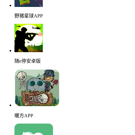
野猪星球APP
随e停安卓版
暖方APP