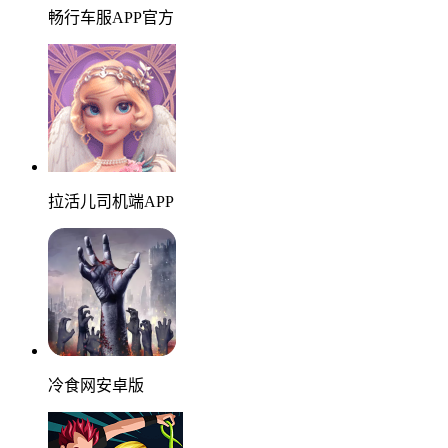
畅行车服APP官方
拉活儿司机端APP
冷食网安卓版