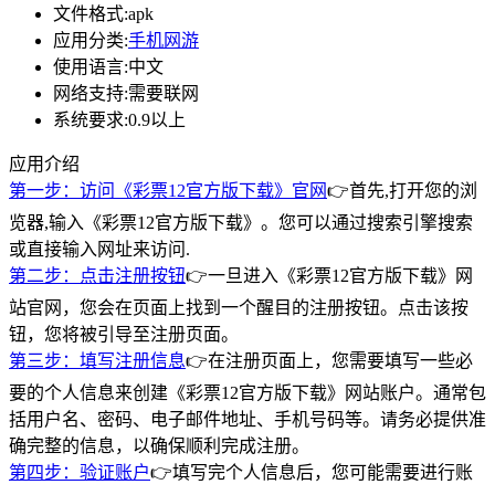
文件格式:
apk
应用分类:
手机网游
使用语言:
中文
网络支持:
需要联网
系统要求:
0.9以上
应用介绍
第一步：访问《彩票12官方版下载》官网
👉首先,打开您的浏
览器,输入《彩票12官方版下载》。您可以通过搜索引擎搜索
或直接输入网址来访问.
第二步：点击注册按钮
👉一旦进入《彩票12官方版下载》网
站官网，您会在页面上找到一个醒目的注册按钮。点击该按
钮，您将被引导至注册页面。
第三步：填写注册信息
👉在注册页面上，您需要填写一些必
要的个人信息来创建《彩票12官方版下载》网站账户。通常包
括用户名、密码、电子邮件地址、手机号码等。请务必提供准
确完整的信息，以确保顺利完成注册。
第四步：验证账户
👉填写完个人信息后，您可能需要进行账