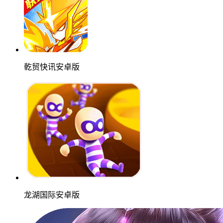
乾贸快讯安卓版
龙湖国际安卓版