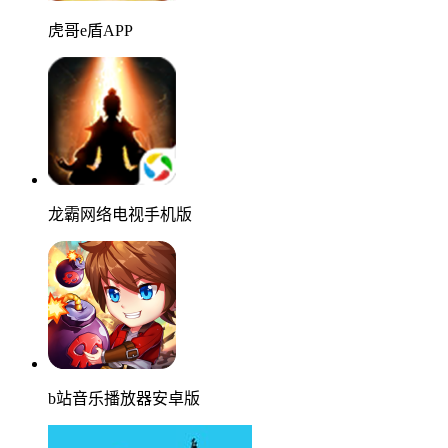
虎哥e盾APP
龙霸网络电视手机版
b站音乐播放器安卓版