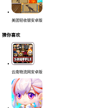
美团轻收银安卓版
猜你喜欢
云南物流网安卓版