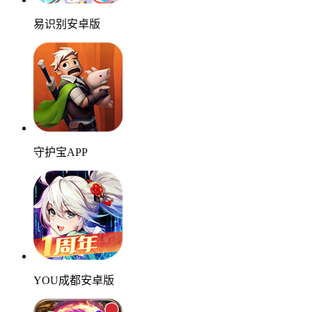
易识别安卓版
守护宝APP
YOU成都安卓版