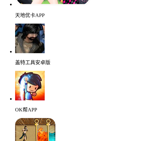
天地优卡APP
盖特工具安卓版
OK帮APP