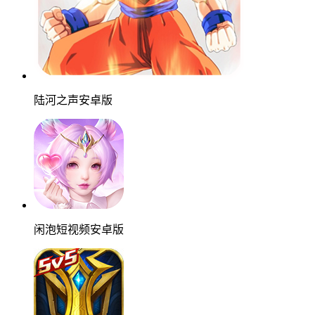
陆河之声安卓版
闲泡短视频安卓版