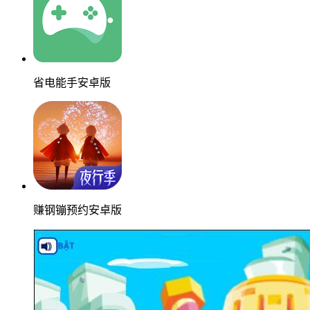
省电能手安卓版
赚钢镚预约安卓版