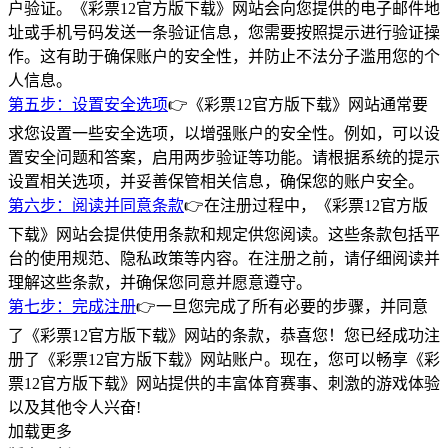
户验证。《彩票12官方版下载》网站会向您提供的电子邮件地
址或手机号码发送一条验证信息，您需要按照提示进行验证操
作。这有助于确保账户的安全性，并防止不法分子滥用您的个
人信息。
第五步：设置安全选项
👉《彩票12官方版下载》网站通常要
求您设置一些安全选项，以增强账户的安全性。例如，可以设
置安全问题和答案，启用两步验证等功能。请根据系统的提示
设置相关选项，并妥善保管相关信息，确保您的账户安全。
第六步：阅读并同意条款
👉在注册过程中，《彩票12官方版
下载》网站会提供使用条款和规定供您阅读。这些条款包括平
台的使用规范、隐私政策等内容。在注册之前，请仔细阅读并
理解这些条款，并确保您同意并愿意遵守。
第七步：完成注册
👉一旦您完成了所有必要的步骤，并同意
了《彩票12官方版下载》网站的条款，恭喜您！您已经成功注
册了《彩票12官方版下载》网站账户。现在，您可以畅享《彩
票12官方版下载》网站提供的丰富体育赛事、刺激的游戏体验
以及其他令人兴奋!
加载更多