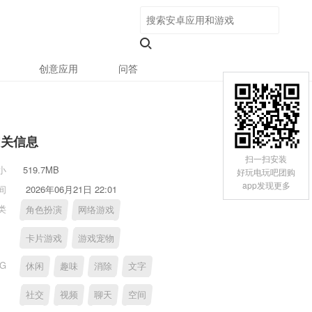
创意应用
问答
相关信息
扫一扫安装
小
519.7MB
好玩电玩吧团购
app发现更多
间
2026年06月21日 22:01
类
角色扮演
网络游戏
卡片游戏
游戏宠物
AG
休闲
趣味
消除
文字
社交
视频
聊天
空间