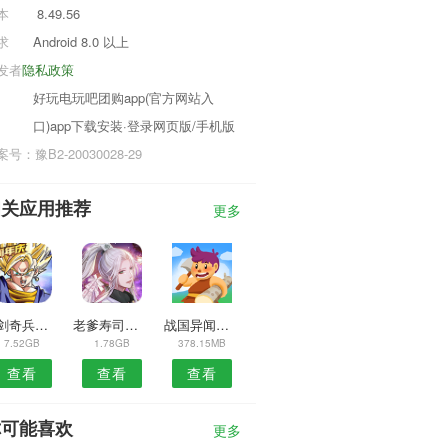
本
8.49.56
求
Android 8.0 以上
发者
隐私政策
好玩电玩吧团购app(官方网站入
口)app下载安装·登录网页版/手机版
号：豫B2-20030028-29
相关应用推荐
更多
魔剑奇兵手游
老爹寿司店中文版hd
战国异闻录传奇
7.52GB
1.78GB
378.15MB
查看
查看
查看
你可能喜欢
更多