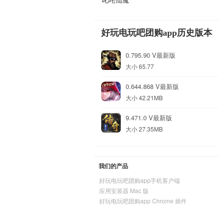
好玩电玩吧团购app历史版本
0.795.90 V最新版
大小 65.77
0.644.868 V最新版
大小 42.21MB
9.471.0 V最新版
大小 27.35MB
我们的产品
好玩电玩吧团购app手机客户端
应用安装器 Mac 版
好玩电玩吧团购app Chrome 插件