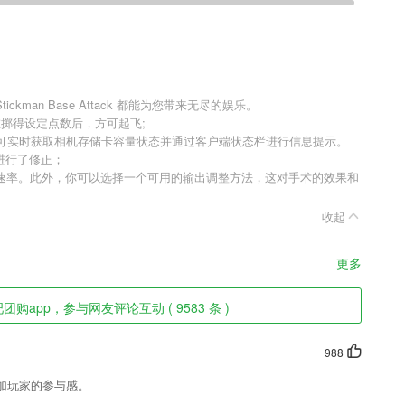
。
man Base Attack 都能为您带来无尽的娱乐。
掷得设定点数后，方可起飞;
S可实时获取相机存储卡容量状态并通过客户端状态栏进行信息提示。
翻译进行了修正；
速率。此外，你可以选择一个可用的输出调整方法，这对手术的效果和
收起
更多
购app，参与网友评论互动 ( 9583 条 )
988
加玩家的参与感。