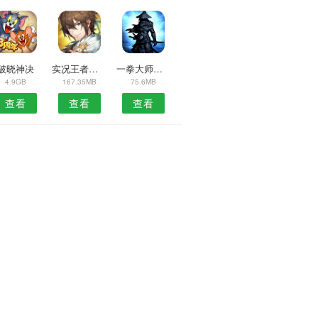
破晓神决
实况王者集结2.6.0
一拳大师手游
4.9GB
167.35MB
75.6MB
查看
查看
查看