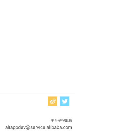
平台举报邮箱
aliappdev@service.alibaba.com